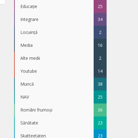
Educație
25
Integrare
34
Locuință
2
Media
16
Alte medii
2
Youtube
14
Muncă
38
NAV
25
Români frumoși
36
Sănătate
23
Skatteetaten
23