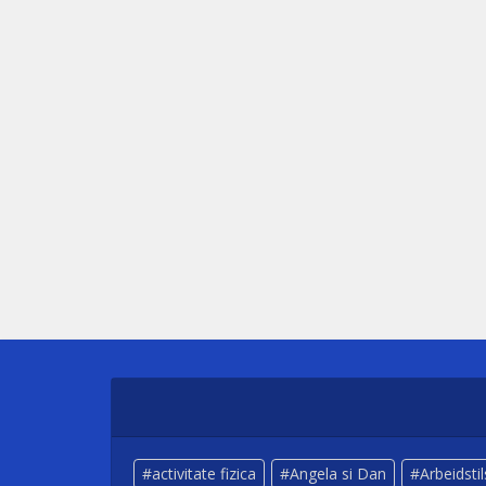
activitate fizica
Angela si Dan
Arbeidsti