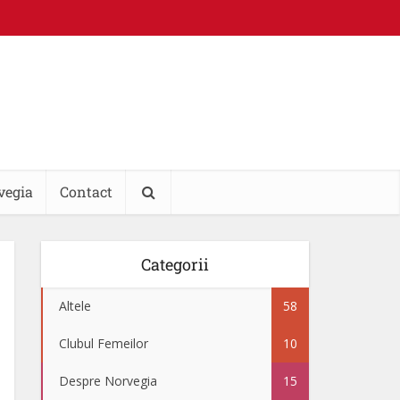
vegia
Contact
Categorii
Altele
58
Clubul Femeilor
10
Despre Norvegia
15