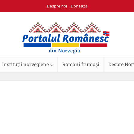
Despre noi
Donează
Instituții norvegiene
Români frumoși
Despre Nor