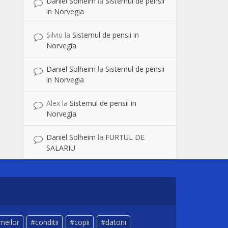
Daniel Solheim
la
Sistemul de pensii
in Norvegia
Silviu
la
Sistemul de pensii in
Norvegia
Daniel Solheim
la
Sistemul de pensii
in Norvegia
Alex
la
Sistemul de pensii in
Norvegia
Daniel Solheim
la
FURTUL DE
SALARIU
meilor
conditii
copii
datorii