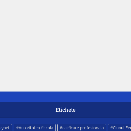
Etichete
lsynet
Autoritatea fiscala
calificare profesionala
Clubul Fe