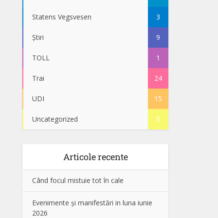
Statens Vegsvesen
3
Știri
9
TOLL
1
Trai
24
UDI
15
Uncategorized
5
Articole recente
Când focul mistuie tot în cale
Evenimente și manifestări in luna iunie
2026