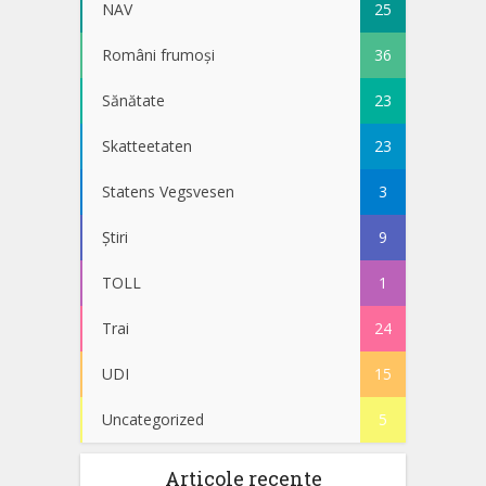
NAV
25
Români frumoși
36
Sănătate
23
Skatteetaten
23
Statens Vegsvesen
3
Știri
9
TOLL
1
Trai
24
UDI
15
Uncategorized
5
Articole recente