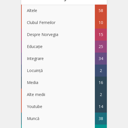
Altele
58
Clubul Femeilor
10
Despre Norvegia
15
Educație
25
Integrare
34
Locuință
2
Media
16
Alte medii
2
Youtube
14
Muncă
38