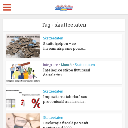
Tag - skatteetaten
Skatteetaten
Skattehjelpen – ce
înseamnă și cine poate...
Integrare
•
Muncă
•
Skatteetaten
Înțelegi ce stă pe fluturașul
de salariu?
Skatteetaten
Impozitarea tabelară sau
procentuală a salariului...
Skatteetaten
Declarația fiscală pe venit
pentru anul 2022 –...