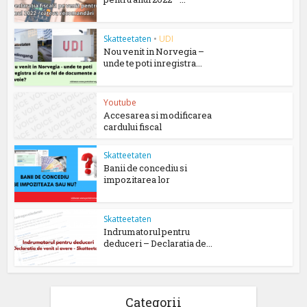
Skatteetaten
•
UDI
Nou venit in Norvegia –
unde te poti inregistra...
Youtube
Accesarea si modificarea
cardului fiscal
Skatteetaten
Banii de concediu si
impozitarea lor
Skatteetaten
Indrumatorul pentru
deduceri – Declaratia de...
Categorii