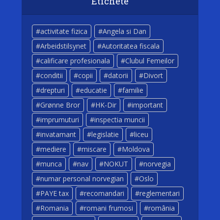
Etichete
activitate fizica
Angela si Dan
Arbeidstilsynet
Autoritatea fiscala
calificare profesionala
Clubul Femeilor
conditii
copii
datorii
Divort
drepturi
educatie
familie
Grønne Bror
HK-Dir
important
imprumuturi
inspectia muncii
invatamant
legislatie
liceu
mediere
miscare
Moldova
munca
nav
NOKUT
norvegia
numar personal norvegian
Oslo
PAYE tax
recomandari
reglementari
Romania
romani frumosi
românia