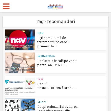
Tag - recomandari
NAV
Ești nemulțumit de
tratamentul pe care îl
primești la...
Skatteetaten
Declarația fiscală pe venit
pentru anul 2022 –...
Trai
Site-ul
“FORBRUKERRÅDET” –...
Muncă
Despre abuzuri si evitarea
lor in viata muncii din...