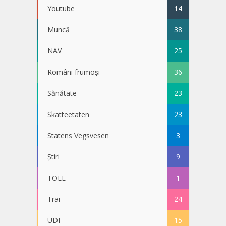
Youtube
14
Muncă
38
NAV
25
Români frumoși
36
Sănătate
23
Skatteetaten
23
Statens Vegsvesen
3
Știri
9
TOLL
1
Trai
24
UDI
15