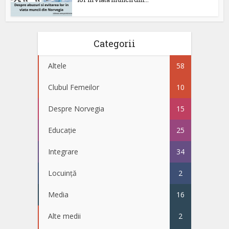
Categorii
Altele
58
Clubul Femeilor
10
Despre Norvegia
15
Educație
25
Integrare
34
Locuință
2
Media
16
Alte medii
2