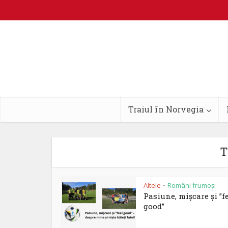
Traiul în Norvegia
T
Altele
Români frumoși
•
Pasiune, mișcare și ”f
good”