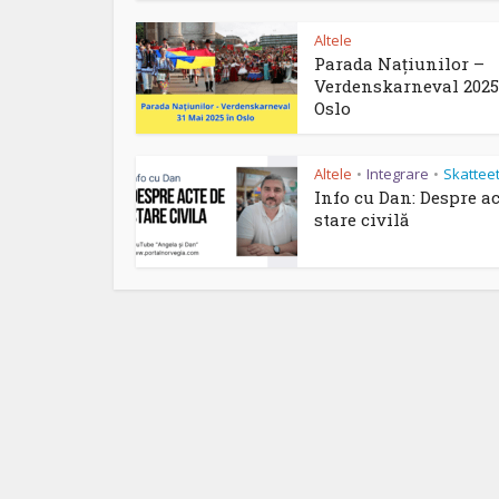
Altele
Parada Națiunilor –
Verdenskarneval 2025
Oslo
Altele
Integrare
Skattee
•
•
Info cu Dan: Despre ac
stare civilă