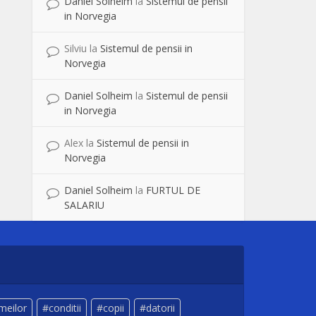
Daniel Solheim
la
Sistemul de pensii
in Norvegia
Silviu
la
Sistemul de pensii in
Norvegia
Daniel Solheim
la
Sistemul de pensii
in Norvegia
Alex
la
Sistemul de pensii in
Norvegia
Daniel Solheim
la
FURTUL DE
SALARIU
meilor
conditii
copii
datorii