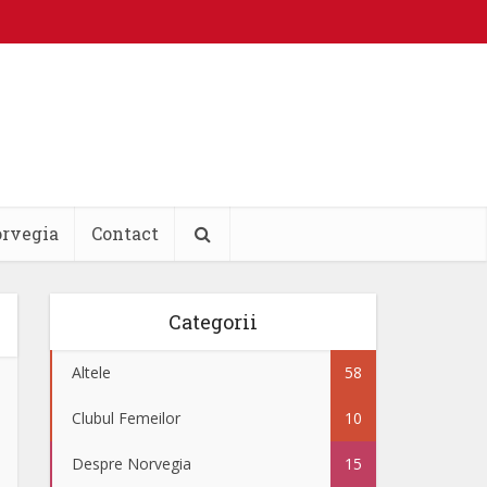
orvegia
Contact
Categorii
Altele
58
Clubul Femeilor
10
Despre Norvegia
15