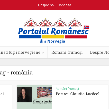
Despre noi
Donează
Instituții norvegiene
Români frumoși
Despre N
ag - românia
Români frumoși
eel
Portret: Claudia Lucăcel