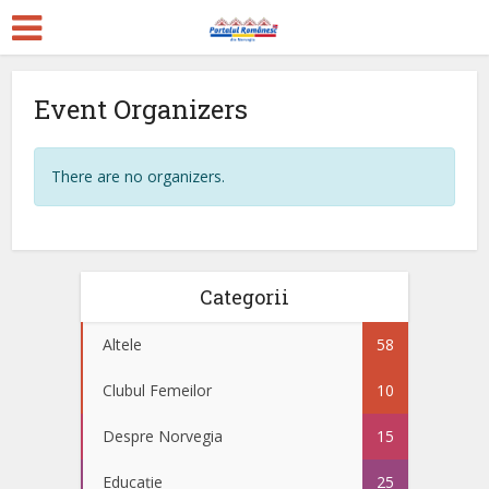
Event Organizers
There are no organizers.
Categorii
Altele
58
Clubul Femeilor
10
Despre Norvegia
15
Educație
25