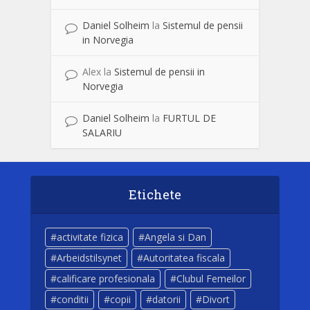
Daniel Solheim
la
Sistemul de pensii
in Norvegia
Alex
la
Sistemul de pensii in
Norvegia
Daniel Solheim
la
FURTUL DE
SALARIU
Etichete
activitate fizica
Angela si Dan
Arbeidstilsynet
Autoritatea fiscala
calificare profesionala
Clubul Femeilor
conditii
copii
datorii
Divort