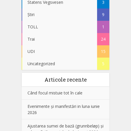
Statens Vegsvesen
3
Știri
9
TOLL
1
Trai
24
UDI
15
Uncategorized
5
Articole recente
Când focul mistuie tot în cale
Evenimente și manifestări in luna iunie
2026
Ajustarea sumei de bază (grunnbeløp) și