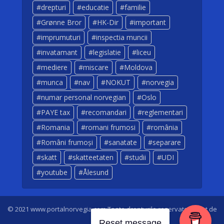
drepturi
educatie
familie
Grønne Bror
HK-Dir
important
imprumuturi
inspectia muncii
invatamant
legislatie
liceu
mediere
miscare
Moldova
munca
nav
NOKUT
norvegia
numar personal norvegian
Oslo
PAYE tax
recomandari
reglementari
Romania
romani frumosi
românia
Români frumoși
sanatate
separare
skatt
skatteetaten
studii
UDI
youtube
Ålesund
© 2021 www.portalnorvegia.com Toate drepturile rezervate. Creat de
Dan Sarbei