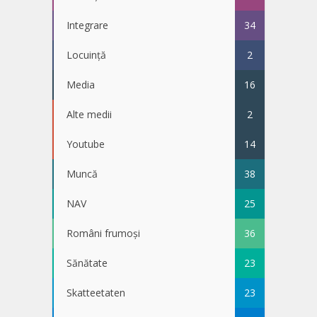
Integrare
34
Locuință
2
Media
16
Alte medii
2
Youtube
14
Muncă
38
NAV
25
Români frumoși
36
Sănătate
23
Skatteetaten
23