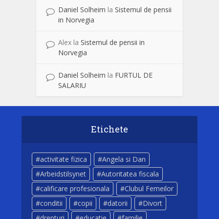
Daniel Solheim
la
Sistemul de pensii
in Norvegia
Alex
la
Sistemul de pensii in
Norvegia
Daniel Solheim
la
FURTUL DE
SALARIU
Etichete
activitate fizica
Angela si Dan
Arbeidstilsynet
Autoritatea fiscala
calificare profesionala
Clubul Femeilor
conditii
copii
datorii
Divort
drepturi
educatie
familie