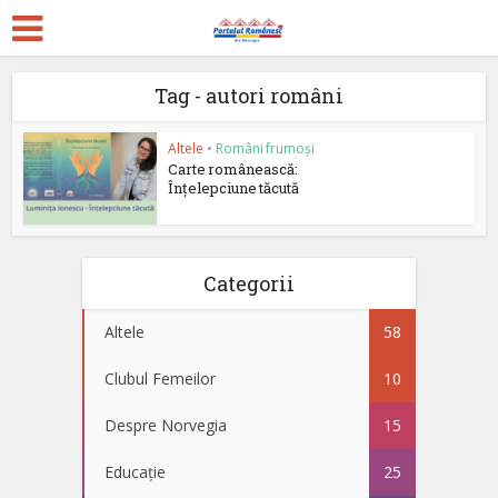
Tag - autori români
Altele
•
Români frumoși
Carte românească:
Înțelepciune tăcută
Categorii
Altele
58
Clubul Femeilor
10
Despre Norvegia
15
Educație
25