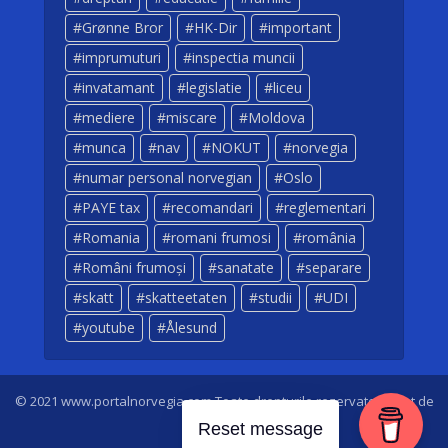
Grønne Bror
HK-Dir
important
imprumuturi
inspectia muncii
invatamant
legislatie
liceu
mediere
miscare
Moldova
munca
nav
NOKUT
norvegia
numar personal norvegian
Oslo
PAYE tax
recomandari
reglementari
Romania
romani frumosi
românia
Români frumoși
sanatate
separare
skatt
skatteetaten
studii
UDI
youtube
Ålesund
© 2021 www.portalnorvegia.com Toate drepturile rezervate. Creat de
Dan Sarbei
Reset message