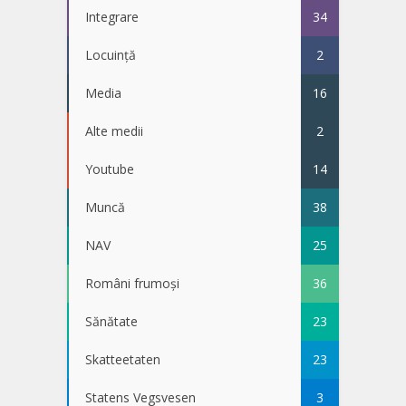
Integrare
34
Locuință
2
Media
16
Alte medii
2
Youtube
14
Muncă
38
NAV
25
Români frumoși
36
Sănătate
23
Skatteetaten
23
Statens Vegsvesen
3