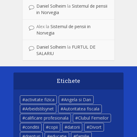
Daniel Solheim
la
Sistemul de pensii
in Norvegia
Alex
la
Sistemul de pensii in
Norvegia
Daniel Solheim
la
FURTUL DE
SALARIU
Etichete
activitate fizica
Angela si Dan
Arbeidstilsynet
Autoritatea fiscala
calificare profesionala
Clubul Femeilor
conditii
copii
datorii
Divort
drepturi
educatie
familie