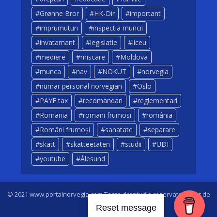
Grønne Bror
HK-Dir
important
imprumuturi
inspectia muncii
invatamant
legislatie
liceu
mediere
miscare
Moldova
munca
nav
NOKUT
norvegia
numar personal norvegian
Oslo
PAYE tax
recomandari
reglementari
Romania
romani frumosi
românia
Români frumoși
sanatate
separare
skatt
skatteetaten
studii
UDI
youtube
Ålesund
© 2021 www.portalnorvegia.com Toate drepturile rezervate. Creat de
Dan Sarbei
Reset message