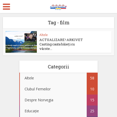
Tag - film
Altele
ACTUALIZARE ! ARKIVET
Casting cauta băieți cu
vârste...
Categorii
Altele
58
Clubul Femeilor
10
Despre Norvegia
15
Educație
25