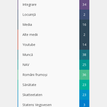
Integrare
34
Locuință
2
Media
16
Alte medii
2
Youtube
14
Muncă
38
NAV
25
Români frumoși
36
Sănătate
23
Skatteetaten
23
Statens Vegsvesen
3