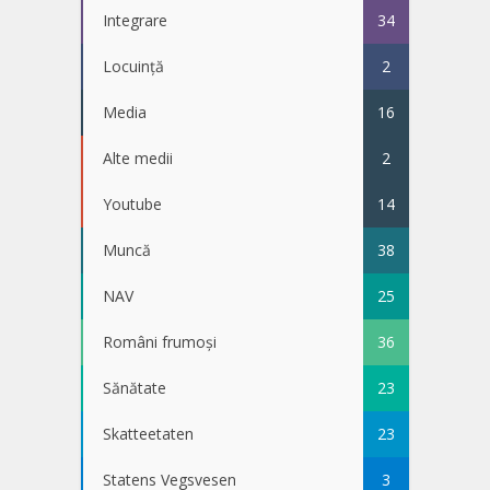
Integrare
34
Locuință
2
Media
16
Alte medii
2
Youtube
14
Muncă
38
NAV
25
Români frumoși
36
Sănătate
23
Skatteetaten
23
Statens Vegsvesen
3