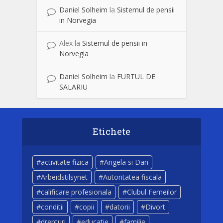
Daniel Solheim
la
Sistemul de pensii
in Norvegia
Alex
la
Sistemul de pensii in
Norvegia
Daniel Solheim
la
FURTUL DE
SALARIU
Etichete
activitate fizica
Angela si Dan
Arbeidstilsynet
Autoritatea fiscala
calificare profesionala
Clubul Femeilor
conditii
copii
datorii
Divort
drepturi
educatie
familie