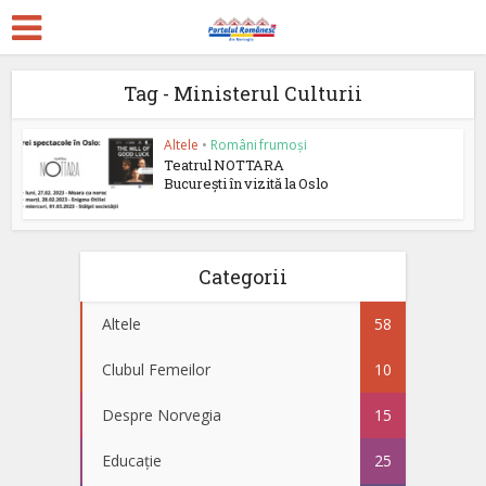
Tag - Ministerul Culturii
Altele
•
Români frumoși
Teatrul NOTTARA
București în vizită la Oslo
Categorii
Altele
58
Clubul Femeilor
10
Despre Norvegia
15
Educație
25