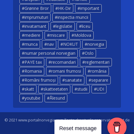
Grønne Bror
HK-Dir
important
imprumuturi
inspectia muncii
invatamant
legislatie
liceu
mediere
miscare
Moldova
munca
nav
NOKUT
norvegia
numar personal norvegian
Oslo
PAYE tax
recomandari
reglementari
Romania
romani frumosi
românia
Români frumoși
sanatate
separare
skatt
skatteetaten
studii
UDI
youtube
Ålesund
© 2021 www.portalnorvegia.com Toate drepturile rezervate. Creat de
Dan Sarbei
Reset message