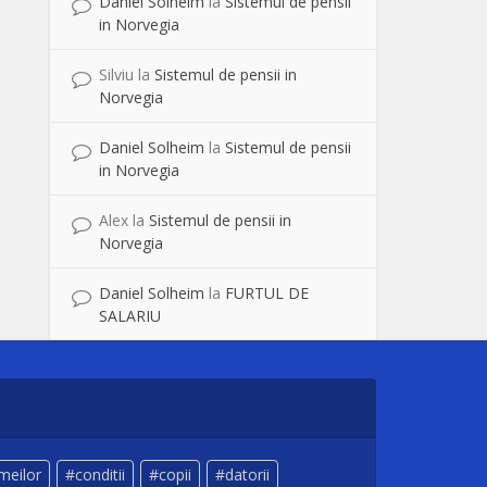
Daniel Solheim
la
Sistemul de pensii
in Norvegia
Silviu
la
Sistemul de pensii in
Norvegia
Daniel Solheim
la
Sistemul de pensii
in Norvegia
Alex
la
Sistemul de pensii in
Norvegia
Daniel Solheim
la
FURTUL DE
SALARIU
meilor
conditii
copii
datorii