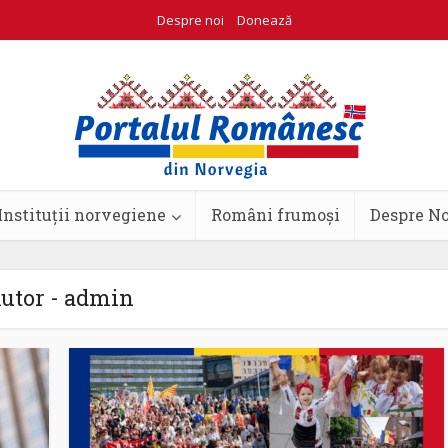
Despre noi
Donează
Instituții norvegiene
Români frumoși
Despre N
utor - admin