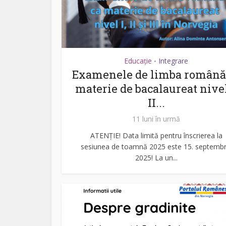
Educație
Integrare
•
Examenele de limba română
materie de bacalaureat nivel
II...
11 luni în urmă
ATENȚIE! Data limită pentru înscrierea la
sesiunea de toamnă 2025 este 15. septembr
2025! La un...