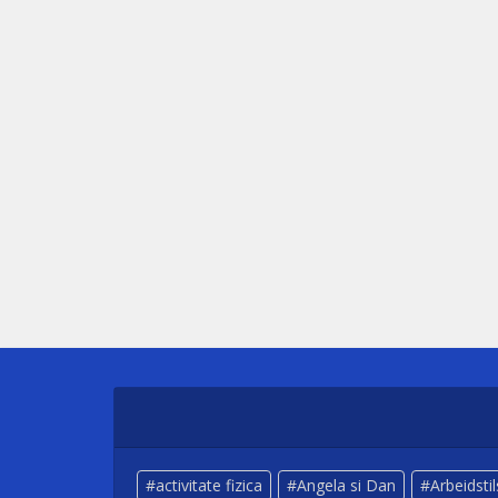
activitate fizica
Angela si Dan
Arbeidsti