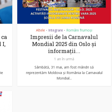
Altele
Integrare
Români frumoși
•
•
 ca
Impresii de la Carnavalul
 I,
Mondial 2025 din Oslo și
informații...
1 an în urmă
Sâmbătă, 31 mai, am fost mândri să
ie
reprezentăm Moldova și România la Carnavalul
Mondial...