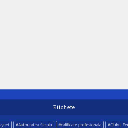
Etichete
lsynet
Autoritatea fiscala
calificare profesionala
Clubul Fe