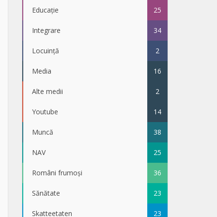
Educație
25
Integrare
34
Locuință
2
Media
16
Alte medii
2
Youtube
14
Muncă
38
NAV
25
Români frumoși
36
Sănătate
23
Skatteetaten
23