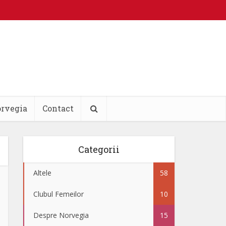
orvegia
Contact
Categorii
Altele
58
Clubul Femeilor
10
Despre Norvegia
15