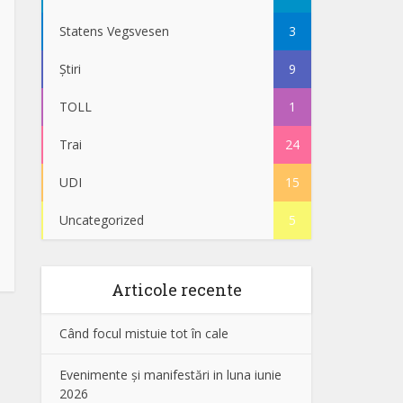
Statens Vegsvesen
3
Știri
9
TOLL
1
Trai
24
UDI
15
Uncategorized
5
Articole recente
Când focul mistuie tot în cale
Evenimente și manifestări in luna iunie
2026