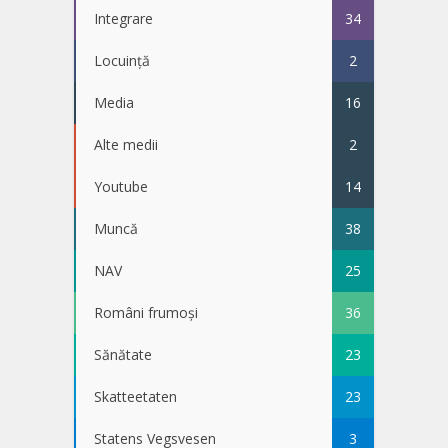
Integrare
34
Locuință
2
Media
16
Alte medii
2
Youtube
14
Muncă
38
NAV
25
Români frumoși
36
Sănătate
23
Skatteetaten
23
Statens Vegsvesen
3