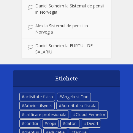
Daniel Solheim
la
Sistemul de pensii
in Norvegia
Alex
la
Sistemul de pensii in
Norvegia
Daniel Solheim
la
FURTUL DE
SALARIU
Etichete
activitate fizica
Angela si Dan
Arbeidstilsynet
Autoritatea fiscala
calificare profesionala
Clubul Femeilor
conditii
copii
datorii
Divort
drepturi
educatie
familie