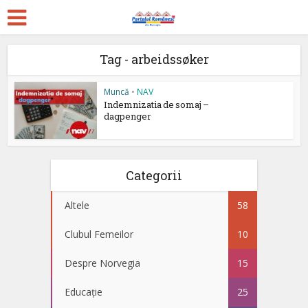
Tag - arbeidssøker
Muncă
•
NAV
Indemnizatia de somaj –
dagpenger
Categorii
Altele
58
Clubul Femeilor
10
Despre Norvegia
15
Educație
25