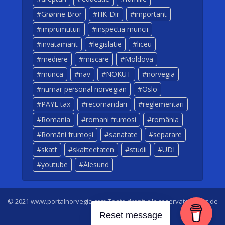
Grønne Bror
HK-Dir
important
imprumuturi
inspectia muncii
invatamant
legislatie
liceu
mediere
miscare
Moldova
munca
nav
NOKUT
norvegia
numar personal norvegian
Oslo
PAYE tax
recomandari
reglementari
Romania
romani frumosi
românia
Români frumoși
sanatate
separare
skatt
skatteetaten
studii
UDI
youtube
Ålesund
© 2021 www.portalnorvegia.com Toate drepturile rezervate. Creat de
Dan Sarbei
Reset message