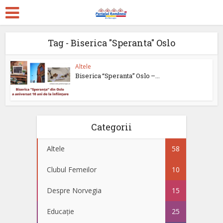
Tag - Biserica "Speranta" Oslo
Altele
Biserica “Speranta” Oslo –...
Categorii
Altele
58
Clubul Femeilor
10
Despre Norvegia
15
Educație
25