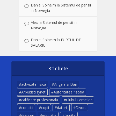
Daniel Solheim
la
Sistemul de pensii
in Norvegia
Alex
la
Sistemul de pensii in
Norvegia
Daniel Solheim
la
FURTUL DE
SALARIU
Etichete
activitate fizica
Angela si Dan
Arbeidstilsynet
Autoritatea fiscala
calificare profesionala
Clubul Femeilor
conditii
copii
datorii
Divort
drepturi
educatie
familie