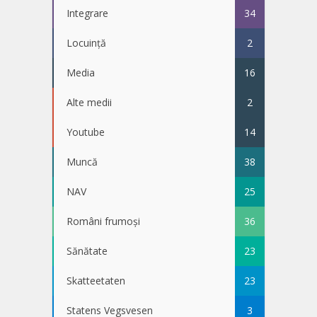
Integrare
34
Locuință
2
Media
16
Alte medii
2
Youtube
14
Muncă
38
NAV
25
Români frumoși
36
Sănătate
23
Skatteetaten
23
Statens Vegsvesen
3