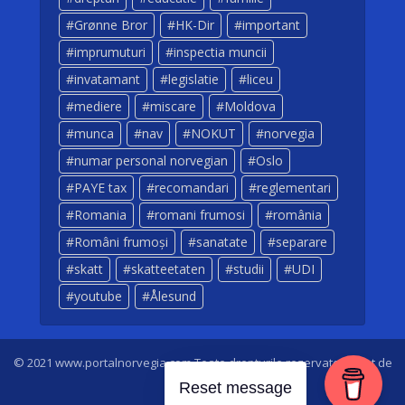
Grønne Bror
HK-Dir
important
imprumuturi
inspectia muncii
invatamant
legislatie
liceu
mediere
miscare
Moldova
munca
nav
NOKUT
norvegia
numar personal norvegian
Oslo
PAYE tax
recomandari
reglementari
Romania
romani frumosi
românia
Români frumoși
sanatate
separare
skatt
skatteetaten
studii
UDI
youtube
Ålesund
© 2021 www.portalnorvegia.com Toate drepturile rezervate. Creat de
Dan Sarbei
Reset message