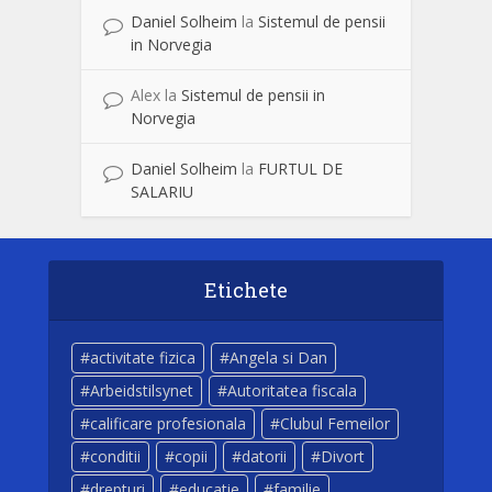
Daniel Solheim
la
Sistemul de pensii
in Norvegia
Alex
la
Sistemul de pensii in
Norvegia
Daniel Solheim
la
FURTUL DE
SALARIU
Etichete
activitate fizica
Angela si Dan
Arbeidstilsynet
Autoritatea fiscala
calificare profesionala
Clubul Femeilor
conditii
copii
datorii
Divort
drepturi
educatie
familie