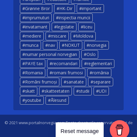
Grønne Bror
HK-Dir
important
imprumuturi
inspectia muncii
invatamant
legislatie
liceu
mediere
miscare
Moldova
munca
nav
NOKUT
norvegia
numar personal norvegian
Oslo
PAYE tax
recomandari
reglementari
Romania
romani frumosi
românia
Români frumoși
sanatate
separare
skatt
skatteetaten
studii
UDI
youtube
Ålesund
© 2021 www.portalnorvegia.com Toate drepturile rezervate. Creat de
Dan Sarbei
Reset message