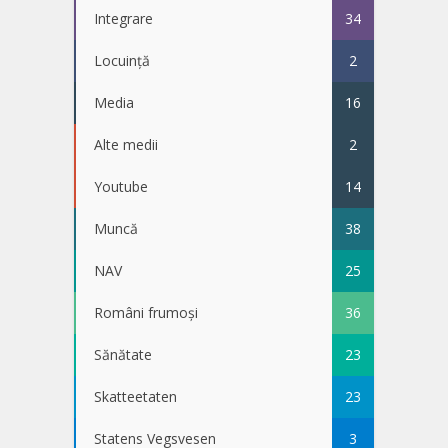
Integrare
34
Locuință
2
Media
16
Alte medii
2
Youtube
14
Muncă
38
NAV
25
Români frumoși
36
Sănătate
23
Skatteetaten
23
Statens Vegsvesen
3