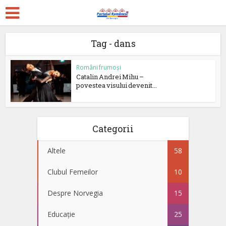
Tag - dans
Români frumoși
Catalin Andrei Mihu –
povestea visului devenit...
Categorii
Altele
58
Clubul Femeilor
10
Despre Norvegia
15
Educație
25