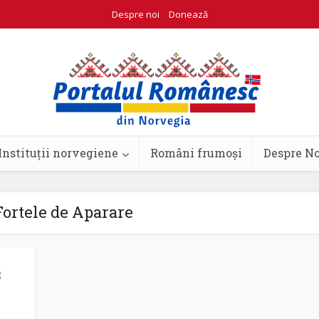
Despre noi
Donează
Instituții norvegiene
Români frumoși
Despre N
Fortele de Aparare
t