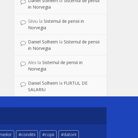
Daniel Solheim
la
Sistemul de pensii
in Norvegia
Silviu
la
Sistemul de pensii in
Norvegia
Daniel Solheim
la
Sistemul de pensii
in Norvegia
Alex
la
Sistemul de pensii in
Norvegia
Daniel Solheim
la
FURTUL DE
SALARIU
meilor
conditii
copii
datorii