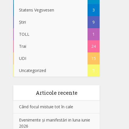
Statens Vegsvesen
3
Știri
9
TOLL
1
Trai
24
UDI
15
Uncategorized
5
Articole recente
Când focul mistuie tot în cale
Evenimente și manifestări in luna iunie
2026