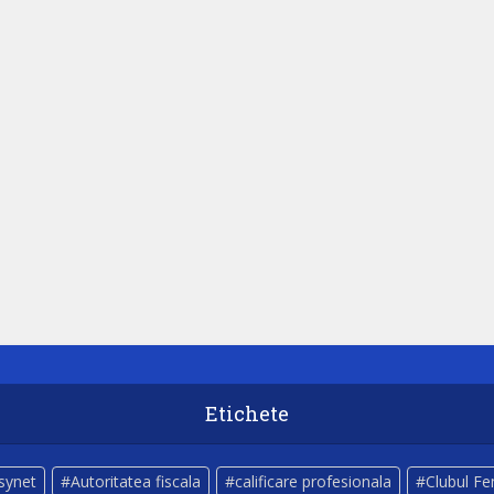
Etichete
lsynet
Autoritatea fiscala
calificare profesionala
Clubul Fe