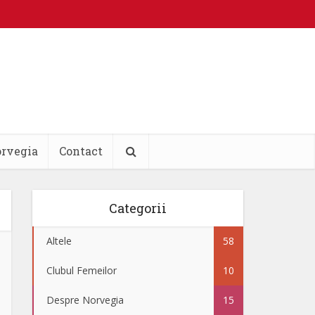
orvegia
Contact
Categorii
Altele
58
Clubul Femeilor
10
Despre Norvegia
15