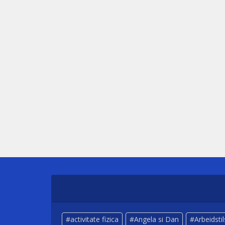
activitate fizica
Angela si Dan
Arbeidsti