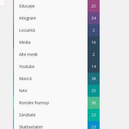
Educație
25
Integrare
34
Locuință
2
Media
16
Alte medii
2
Youtube
14
Muncă
38
NAV
25
Români frumoși
36
Sănătate
23
Skatteetaten
23