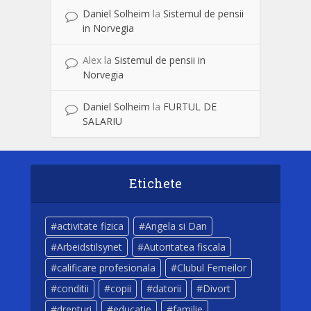
Daniel Solheim
la
Sistemul de pensii
in Norvegia
Alex
la
Sistemul de pensii in
Norvegia
Daniel Solheim
la
FURTUL DE
SALARIU
Etichete
activitate fizica
Angela si Dan
Arbeidstilsynet
Autoritatea fiscala
calificare profesionala
Clubul Femeilor
conditii
copii
datorii
Divort
drepturi
educatie
familie