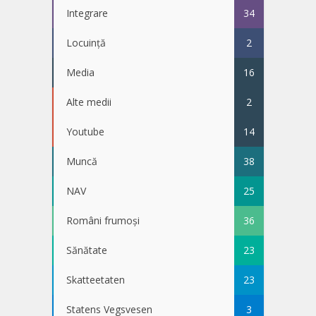
Integrare
34
Locuință
2
Media
16
Alte medii
2
Youtube
14
Muncă
38
NAV
25
Români frumoși
36
Sănătate
23
Skatteetaten
23
Statens Vegsvesen
3