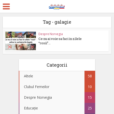
Tag - galagie
Despre Norvegia
Ce nu ai voie sa faci in zilele
“rosii”...
Categorii
Altele
58
Clubul Femeilor
10
Despre Norvegia
15
Educație
25