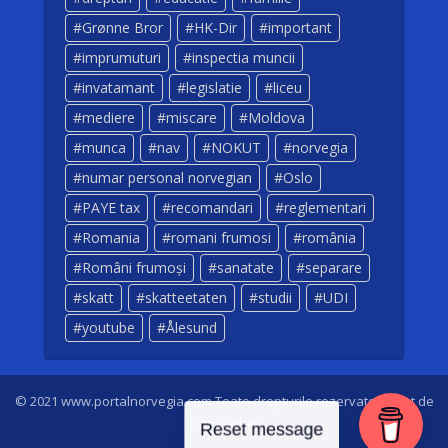
Grønne Bror
HK-Dir
important
imprumuturi
inspectia muncii
invatamant
legislatie
liceu
mediere
miscare
Moldova
munca
nav
NOKUT
norvegia
numar personal norvegian
Oslo
PAYE tax
recomandari
reglementari
Romania
romani frumosi
românia
Români frumoși
sanatate
separare
skatt
skatteetaten
studii
UDI
youtube
Ålesund
© 2021 www.portalnorvegia.com Toate drepturile rezervate. Creat de
Dan Sarbei