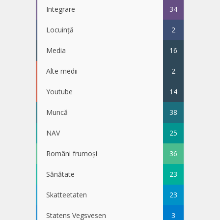
Integrare
34
Locuință
2
Media
16
Alte medii
2
Youtube
14
Muncă
38
NAV
25
Români frumoși
36
Sănătate
23
Skatteetaten
23
Statens Vegsvesen
3