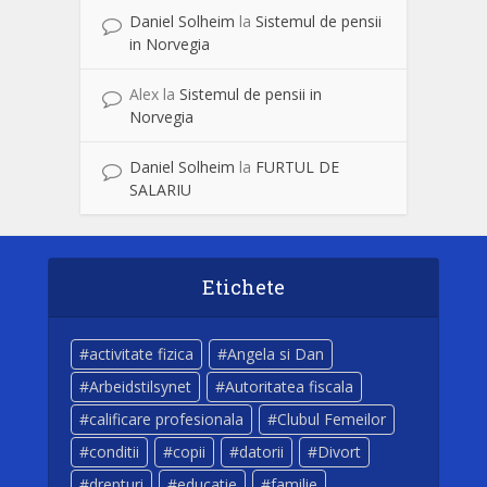
Daniel Solheim
la
Sistemul de pensii
in Norvegia
Alex
la
Sistemul de pensii in
Norvegia
Daniel Solheim
la
FURTUL DE
SALARIU
Etichete
activitate fizica
Angela si Dan
Arbeidstilsynet
Autoritatea fiscala
calificare profesionala
Clubul Femeilor
conditii
copii
datorii
Divort
drepturi
educatie
familie