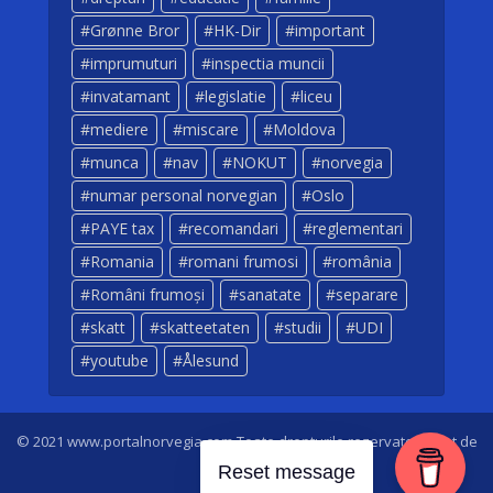
Grønne Bror
HK-Dir
important
imprumuturi
inspectia muncii
invatamant
legislatie
liceu
mediere
miscare
Moldova
munca
nav
NOKUT
norvegia
numar personal norvegian
Oslo
PAYE tax
recomandari
reglementari
Romania
romani frumosi
românia
Români frumoși
sanatate
separare
skatt
skatteetaten
studii
UDI
youtube
Ålesund
© 2021 www.portalnorvegia.com Toate drepturile rezervate. Creat de
Dan Sarbei
Reset message