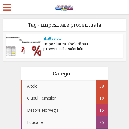
Tag - impozitare procentuala
Skatteetaten
Impozitarea tabelară sau
procentuală a salariului...
Categorii
Altele
58
Clubul Femeilor
10
Despre Norvegia
15
Educație
25