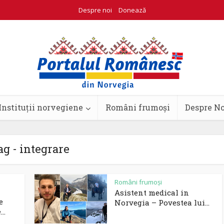
Despre noi
Donează
Instituții norvegiene
Români frumoși
Despre N
ag - integrare
Români frumoși
Asistent medical in
e
Norvegia – Povestea lui...
..