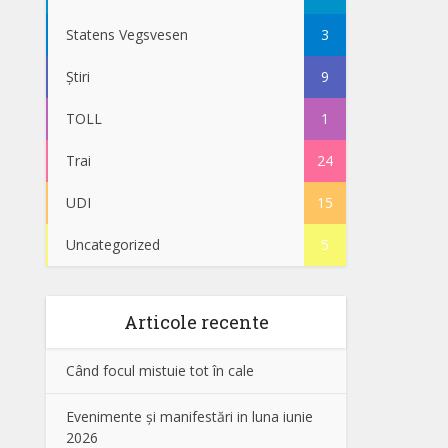
Statens Vegsvesen
3
Știri
9
TOLL
1
Trai
24
UDI
15
Uncategorized
5
Articole recente
Când focul mistuie tot în cale
Evenimente și manifestări in luna iunie
2026