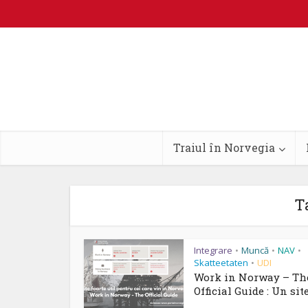
Traiul în Norvegia
T
Integrare
Muncă
NAV
•
•
•
Skatteetaten
UDI
•
Work in Norway – Th
Official Guide : Un site.