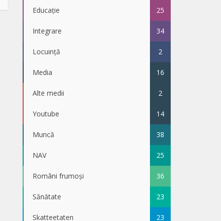
Educație
25
Integrare
34
Locuință
2
Media
16
Alte medii
2
Youtube
14
Muncă
38
NAV
25
Români frumoși
36
Sănătate
23
Skatteetaten
23