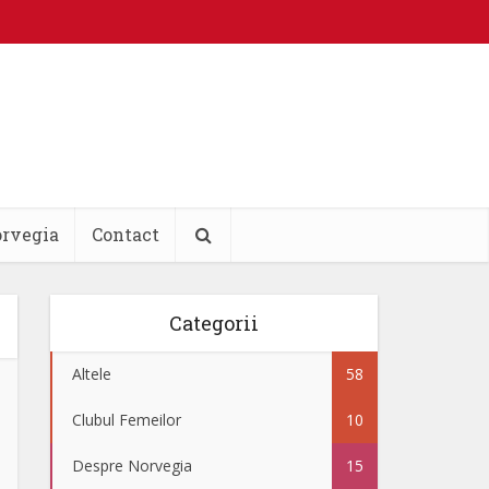
orvegia
Contact
Categorii
Altele
58
Clubul Femeilor
10
Despre Norvegia
15