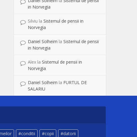
Daniel Solheim
la
Sistemul de pensii
in Norvegia
Silviu
la
Sistemul de pensii in
Norvegia
Daniel Solheim
la
Sistemul de pensii
in Norvegia
Alex
la
Sistemul de pensii in
Norvegia
Daniel Solheim
la
FURTUL DE
SALARIU
meilor
conditii
copii
datorii