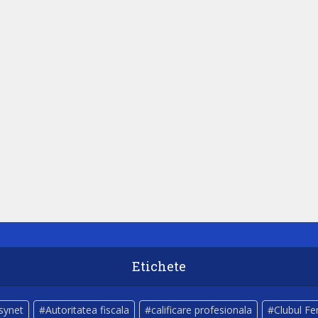
Etichete
lsynet
Autoritatea fiscala
calificare profesionala
Clubul Fe