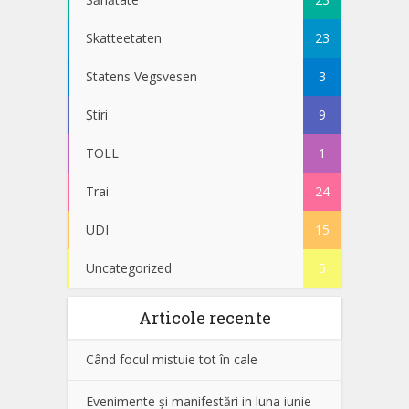
Skatteetaten
23
Statens Vegsvesen
3
Știri
9
TOLL
1
Trai
24
UDI
15
Uncategorized
5
Articole recente
Când focul mistuie tot în cale
Evenimente și manifestări in luna iunie