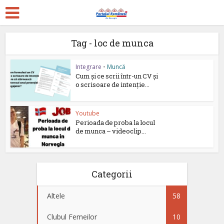
Tag - loc de munca
Integrare
•
Muncă
Cum și ce scrii într-un CV și
o scrisoare de intenție...
Youtube
Perioada de proba la locul
de munca – videoclip...
Categorii
Altele
58
Clubul Femeilor
10