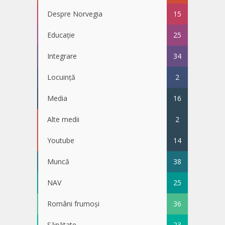
Despre Norvegia
15
Educație
25
Integrare
34
Locuință
2
Media
16
Alte medii
2
Youtube
14
Muncă
38
NAV
25
Români frumoși
36
Sănătate
23