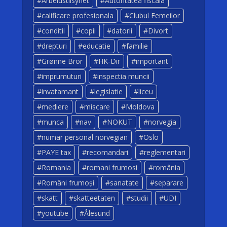
Arbeidstilsynet
Autoritatea fiscala
calificare profesionala
Clubul Femeilor
conditii
copii
datorii
Divort
drepturi
educatie
familie
Grønne Bror
HK-Dir
important
imprumuturi
inspectia muncii
invatamant
legislatie
liceu
mediere
miscare
Moldova
munca
nav
NOKUT
norvegia
numar personal norvegian
Oslo
PAYE tax
recomandari
reglementari
Romania
romani frumosi
românia
Români frumoși
sanatate
separare
skatt
skatteetaten
studii
UDI
youtube
Ålesund