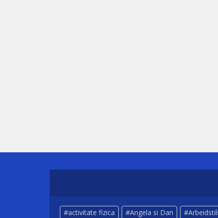
activitate fizica
Angela si Dan
Arbeidsti