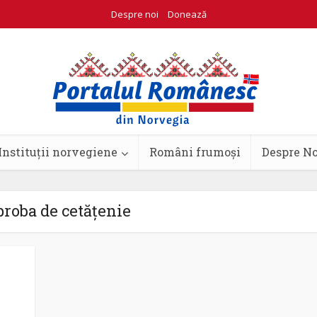
Despre noi
Donează
Instituții norvegiene
Români frumoși
Despre N
proba de cetățenie