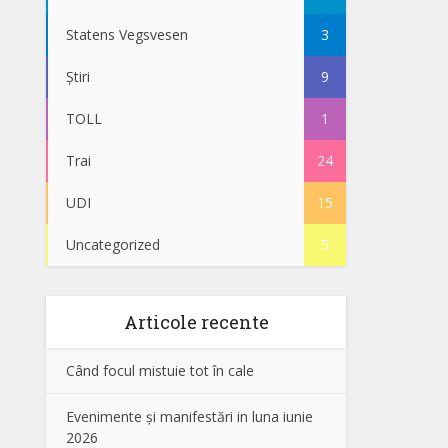
Statens Vegsvesen
3
Știri
9
TOLL
1
Trai
24
UDI
15
Uncategorized
5
Articole recente
Când focul mistuie tot în cale
Evenimente și manifestări in luna iunie
2026