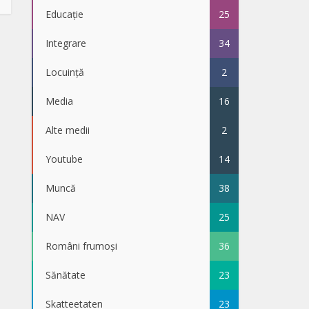
Educație
25
Integrare
34
Locuință
2
Media
16
Alte medii
2
Youtube
14
Muncă
38
NAV
25
Români frumoși
36
Sănătate
23
Skatteetaten
23