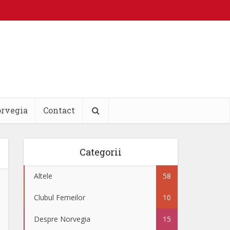
orvegia
Contact
Categorii
Altele
58
Clubul Femeilor
10
Despre Norvegia
15