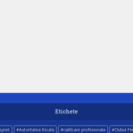
Etichete
lsynet
Autoritatea fiscala
calificare profesionala
Clubul Fe