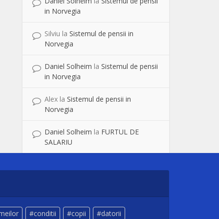
Daniel Solheim
la
Sistemul de pensii
in Norvegia
Silviu
la
Sistemul de pensii in
Norvegia
Daniel Solheim
la
Sistemul de pensii
in Norvegia
Alex
la
Sistemul de pensii in
Norvegia
Daniel Solheim
la
FURTUL DE
SALARIU
meilor
conditii
copii
datorii