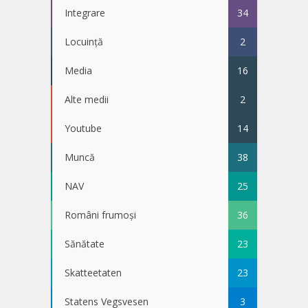
Integrare
34
Locuință
2
Media
16
Alte medii
2
Youtube
14
Muncă
38
NAV
25
Români frumoși
36
Sănătate
23
Skatteetaten
23
Statens Vegsvesen
3