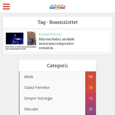
Tag - Rosenslottet
Români frumoși
Răzvan Halici, un tânăr
muzician/compozitor
român la...
Categorii
Altele
58
Clubul Femeilor
10
Despre Norvegia
15
Educație
25