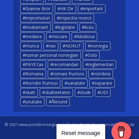
Grønne Bror
HK-Dir
important
imprumuturi
inspectia muncii
invatamant
legislatie
liceu
mediere
miscare
Moldova
munca
nav
NOKUT
norvegia
numar personal norvegian
Oslo
PAYE tax
recomandari
reglementari
Romania
romani frumosi
românia
Români frumoși
sanatate
separare
skatt
skatteetaten
studii
UDI
youtube
Ålesund
© 2021 www.portalnorvegia.com Toate drepturile rezervate. Creat de
Dan Sarbei
Reset message