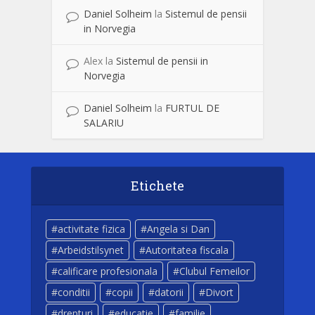
Daniel Solheim
la
Sistemul de pensii
in Norvegia
Alex
la
Sistemul de pensii in
Norvegia
Daniel Solheim
la
FURTUL DE
SALARIU
Etichete
activitate fizica
Angela si Dan
Arbeidstilsynet
Autoritatea fiscala
calificare profesionala
Clubul Femeilor
conditii
copii
datorii
Divort
drepturi
educatie
familie