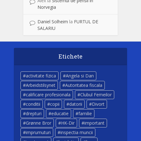
Alex
la
Sistemul de pensii in
Norvegia
Daniel Solheim
la
FURTUL DE
SALARIU
Etichete
activitate fizica
Angela si Dan
Arbeidstilsynet
Autoritatea fiscala
calificare profesionala
Clubul Femeilor
conditii
copii
datorii
Divort
drepturi
educatie
familie
Grønne Bror
HK-Dir
important
imprumuturi
inspectia muncii