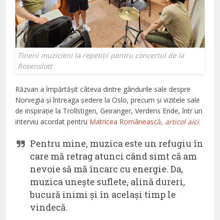
Tinerii muzicieni la repetiții pentru concertul de la
Rosenslott
Răzvan a împărtășit câteva dintre gândurile sale despre
Norvegia și întreaga ședere la Oslo, precum și vizitele sale
de inspirație la Trollstigen, Geiranger, Verdens Ende, într un
interviu acordat pentru
Matricea Românească,
articol aici
.
Pentru mine, muzica este un refugiu în
care mă retrag atunci când simt că am
nevoie să mă încarc cu energie. Da,
muzica unește suflete, alină dureri,
bucură inimi și în același timp le
vindecă.