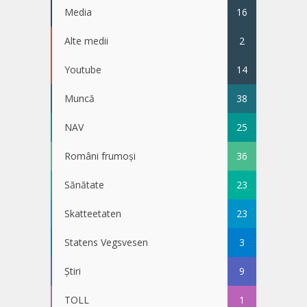
Media
16
Alte medii
2
Youtube
14
Muncă
38
NAV
25
Români frumoși
36
Sănătate
23
Skatteetaten
23
Statens Vegsvesen
3
Știri
9
TOLL
1