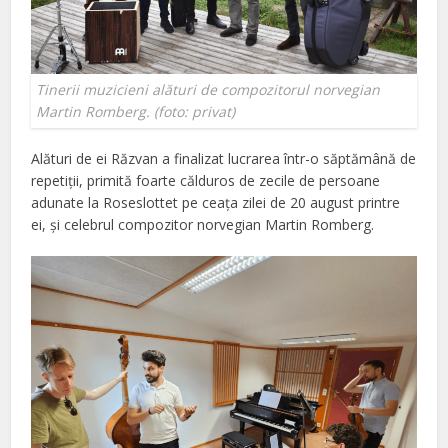
Tinerii muzicieni alături de compozitorul norvegian
Martin Romberg. (foto: privat)
Alături de ei Răzvan a finalizat lucrarea într-o săptămână de
repetiții, primită foarte călduros de zecile de persoane
adunate la Roseslottet pe ceața zilei de 20 august printre
ei, și celebrul compozitor norvegian Martin Romberg.