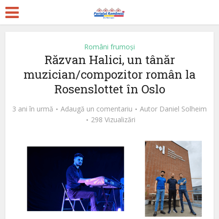
Români frumoși
Răzvan Halici, un tânăr
muzician/compozitor român la
Rosenslottet în Oslo
3 ani în urmă
Adaugă un comentariu
Autor
Daniel Solheim
298 Vizualizări