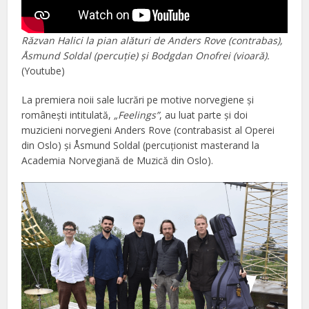
Răzvan Halici la pian alături de Anders Rove (contrabas),
Åsmund Soldal (percuție) și Bodgdan Onofrei (vioară).
(Youtube)
La premiera noii sale lucrări pe motive norvegiene și
românești intitulată,
„Feelings”
, au luat parte și doi
muzicieni norvegieni Anders Rove (contrabasist al Operei
din Oslo) și Åsmund Soldal (percuționist masterand la
Academia Norvegiană de Muzică din Oslo).