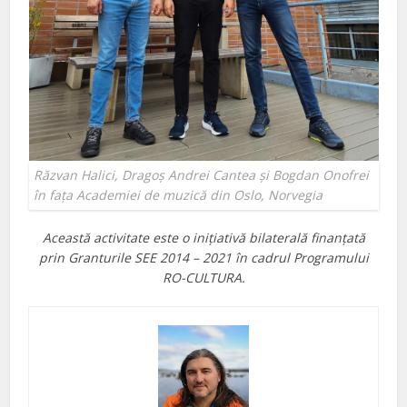
Răzvan Halici, Dragoș Andrei Cantea și Bogdan Onofrei
în fața Academiei de muzică din Oslo, Norvegia
Această activitate este o inițiativă bilaterală finanțată
prin Granturile SEE 2014 – 2021 în cadrul Programului
RO-CULTURA.