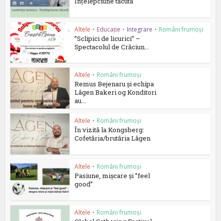
Înțelepciune tăcută
Altele
•
Educație
•
Integrare
•
Români frumoși
”Sclipici de licurici” –
Spectacolul de Crăciun...
Altele
•
Români frumoși
Remus Bejenaru și echipa
Lågen Bakeri og Konditori
au...
Altele
•
Români frumoși
În vizită la Kongsberg:
Cofetăria/brutăria Lågen
Altele
•
Români frumoși
Pasiune, mișcare și ”feel
good”
Altele
•
Români frumoși