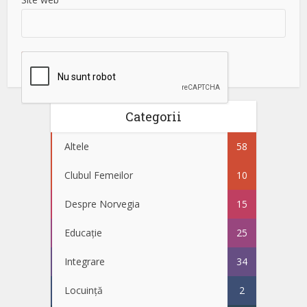
Categorii
Altele
58
Clubul Femeilor
10
Despre Norvegia
15
Educație
25
Integrare
34
Locuință
2