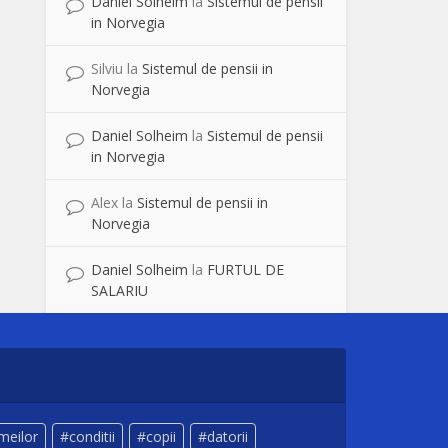
Daniel Solheim
la
Sistemul de pensii
in Norvegia
Silviu
la
Sistemul de pensii in
Norvegia
Daniel Solheim
la
Sistemul de pensii
in Norvegia
Alex
la
Sistemul de pensii in
Norvegia
Daniel Solheim
la
FURTUL DE
SALARIU
meilor
conditii
copii
datorii