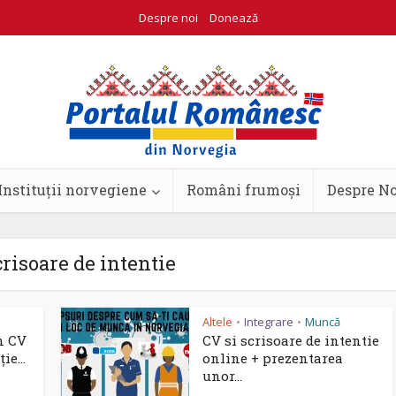
Despre noi
Donează
Instituții norvegiene
Români frumoși
Despre N
crisoare de intentie
Altele
Integrare
Muncă
•
•
n CV
CV si scrisoare de intentie
ie...
online + prezentarea
unor...