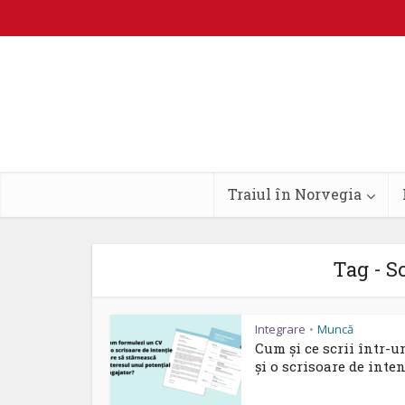
Traiul în Norvegia
Tag - S
Integrare
Muncă
•
Cum și ce scrii într-u
și o scrisoare de intenț