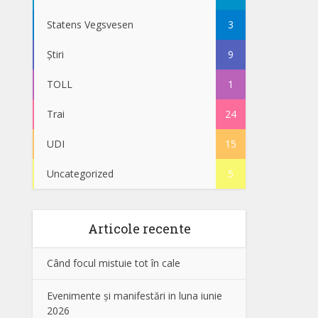
Statens Vegsvesen
3
Știri
9
TOLL
1
Trai
24
UDI
15
Uncategorized
5
Articole recente
Când focul mistuie tot în cale
Evenimente și manifestări in luna iunie
2026