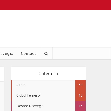
orvegia
Contact
Categorii
Altele
58
Clubul Femeilor
10
Despre Norvegia
15