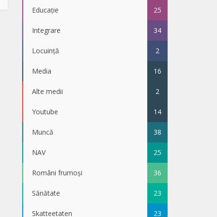
Educație
25
Integrare
34
Locuință
2
Media
16
Alte medii
2
Youtube
14
Muncă
38
NAV
25
Români frumoși
36
Sănătate
23
Skatteetaten
23