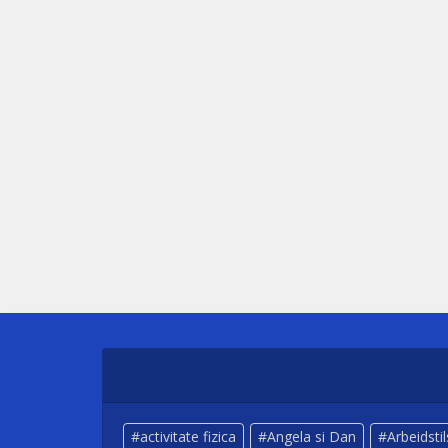
activitate fizica
Angela si Dan
Arbeidsti