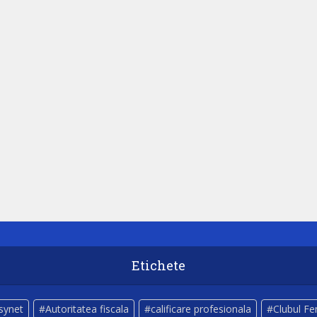
Etichete
lsynet
Autoritatea fiscala
calificare profesionala
Clubul Fe