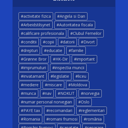
activitate fizica
Angela si Dan
Arbeidstilsynet
Autoritatea fiscala
calificare profesionala
Clubul Femeilor
conditii
copii
datorii
Divort
drepturi
educatie
familie
Grønne Bror
HK-Dir
important
imprumuturi
inspectia muncii
invatamant
legislatie
liceu
mediere
miscare
Moldova
munca
nav
NOKUT
norvegia
numar personal norvegian
Oslo
PAYE tax
recomandari
reglementari
Romania
romani frumosi
românia
Români frumoși
sanatate
separare