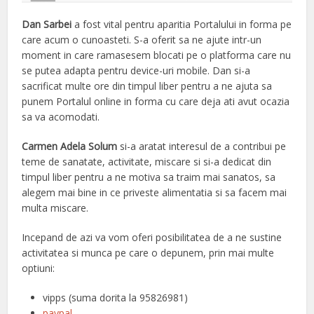
Dan Sarbei
a fost vital pentru aparitia Portalului in forma pe
care acum o cunoasteti. S-a oferit sa ne ajute intr-un
moment in care ramasesem blocati pe o platforma care nu
se putea adapta pentru device-uri mobile. Dan si-a
sacrificat multe ore din timpul liber pentru a ne ajuta sa
punem Portalul online in forma cu care deja ati avut ocazia
sa va acomodati.
Carmen Adela Solum
si-a aratat interesul de a contribui pe
teme de sanatate, activitate, miscare si si-a dedicat din
timpul liber pentru a ne motiva sa traim mai sanatos, sa
alegem mai bine in ce priveste alimentatia si sa facem mai
multa miscare.
Incepand de azi va vom oferi posibilitatea de a ne sustine
activitatea si munca pe care o depunem, prin mai multe
optiuni:
vipps (suma dorita la 95826981)
paypal