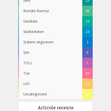
NAV
25
Români frumoși
36
Sănătate
23
Skatteetaten
23
Statens Vegsvesen
3
Știri
9
TOLL
1
Trai
24
UDI
15
Uncategorized
5
Articole recente