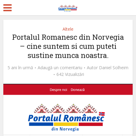
Altele
Portalul Romanesc din Norvegia
– cine suntem si cum puteti
sustine munca noastra.
5 ani în urmă
Adaugă un comentariu
Autor
Daniel Solheim
642 Vizualizări