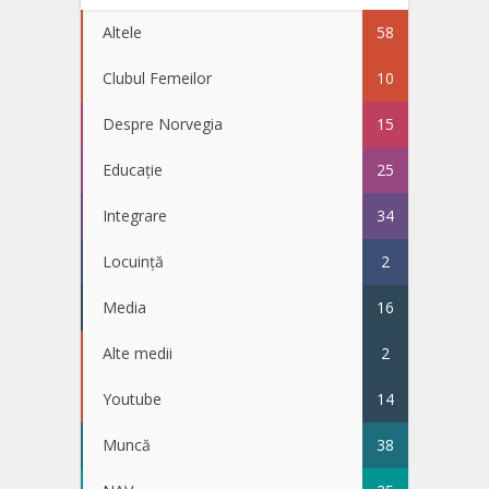
Altele
58
Clubul Femeilor
10
Despre Norvegia
15
Educație
25
Integrare
34
Locuință
2
Media
16
Alte medii
2
Youtube
14
Muncă
38