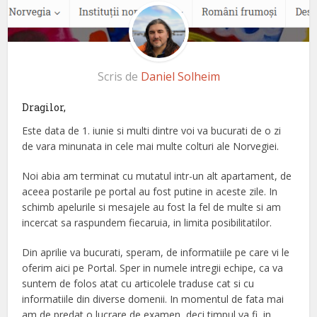
Scris de
Daniel Solheim
Dragilor,
Este data de 1. iunie si multi dintre voi va bucurati de o zi
de vara minunata in cele mai multe colturi ale Norvegiei.
Noi abia am terminat cu mutatul intr-un alt apartament, de
aceea postarile pe portal au fost putine in aceste zile. In
schimb apelurile si mesajele au fost la fel de multe si am
incercat sa raspundem fiecaruia, in limita posibilitatilor.
Din aprilie va bucurati, speram, de informatiile pe care vi le
oferim aici pe Portal. Sper in numele intregii echipe, ca va
suntem de folos atat cu articolele traduse cat si cu
informatiile din diverse domenii. In momentul de fata mai
am de predat o lucrare de examen, deci timpul va fi, in