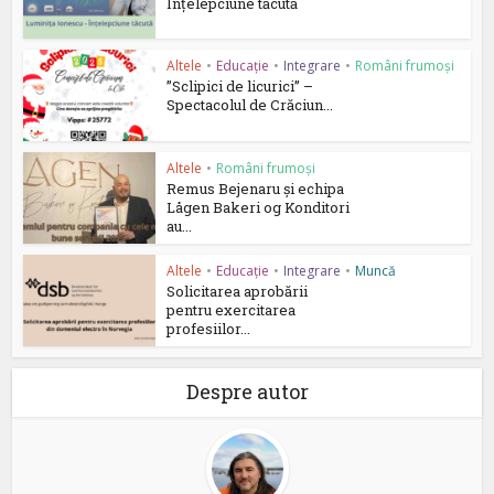
Înțelepciune tăcută
Altele
•
Educație
•
Integrare
•
Români frumoși
”Sclipici de licurici” –
Spectacolul de Crăciun...
Altele
•
Români frumoși
Remus Bejenaru și echipa
Lågen Bakeri og Konditori
au...
Altele
•
Educație
•
Integrare
•
Muncă
Solicitarea aprobării
pentru exercitarea
profesiilor...
Despre autor