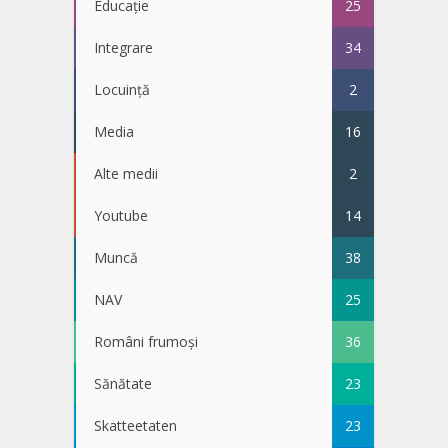
Educație
25
Integrare
34
Locuință
2
Media
16
Alte medii
2
Youtube
14
Muncă
38
NAV
25
Români frumoși
36
Sănătate
23
Skatteetaten
23