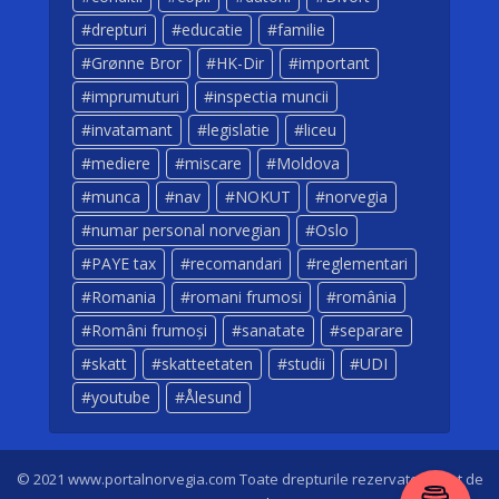
drepturi
educatie
familie
Grønne Bror
HK-Dir
important
imprumuturi
inspectia muncii
invatamant
legislatie
liceu
mediere
miscare
Moldova
munca
nav
NOKUT
norvegia
numar personal norvegian
Oslo
PAYE tax
recomandari
reglementari
Romania
romani frumosi
românia
Români frumoși
sanatate
separare
skatt
skatteetaten
studii
UDI
youtube
Ålesund
© 2021 www.portalnorvegia.com Toate drepturile rezervate. Creat de