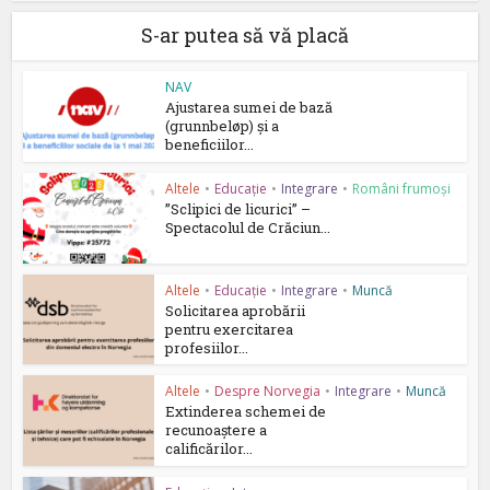
S-ar putea să vă placă
NAV
Ajustarea sumei de bază
(grunnbeløp) și a
beneficiilor...
Altele
•
Educație
•
Integrare
•
Români frumoși
”Sclipici de licurici” –
Spectacolul de Crăciun...
Altele
•
Educație
•
Integrare
•
Muncă
Solicitarea aprobării
pentru exercitarea
profesiilor...
Altele
•
Despre Norvegia
•
Integrare
•
Muncă
Extinderea schemei de
recunoaștere a
calificărilor...