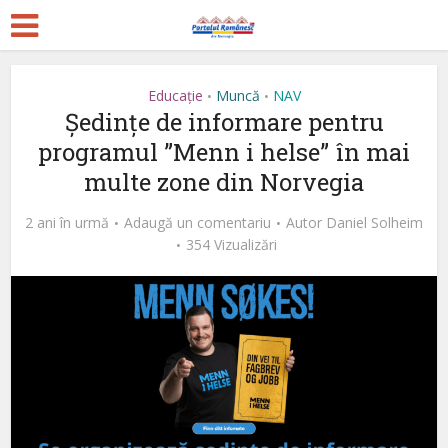
Educație
Muncă
NAV
•
•
Ședințe de informare pentru
programul ”Menn i helse” în mai
multe zone din Norvegia
2 ani în urmă
Adaugă un comentariu
Autor
Daniel Solheim
354 Vizualizări