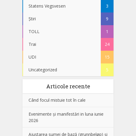
Statens Vegsvesen
3
Știri
9
TOLL
1
Trai
24
UDI
15
Uncategorized
5
Articole recente
Când focul mistuie tot în cale
Evenimente și manifestări in luna iunie
2026
Ajustarea sumei de bază (grunnbeløp) și