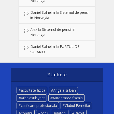
Norvegia
Daniel Solheim
la
Sistemul de pensii
in Norvegia
Alex
la
Sistemul de pensii in
Norvegia
Daniel Solheim
la
FURTUL DE
SALARIU
Etichete
activitate fizica
Angela si Dan
Arbeidstilsynet
Autoritatea fiscala
calificare profesionala
Clubul Femeilor
conditii
copii
datorii
Divort