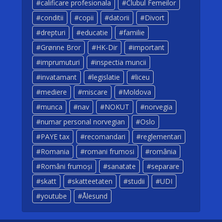
calificare profesionala
Clubul Femeilor
conditii
copii
datorii
Divort
drepturi
educatie
familie
Grønne Bror
HK-Dir
important
imprumuturi
inspectia muncii
invatamant
legislatie
liceu
mediere
miscare
Moldova
munca
nav
NOKUT
norvegia
numar personal norvegian
Oslo
PAYE tax
recomandari
reglementari
Romania
romani frumosi
românia
Români frumoși
sanatate
separare
skatt
skatteetaten
studii
UDI
youtube
Ålesund