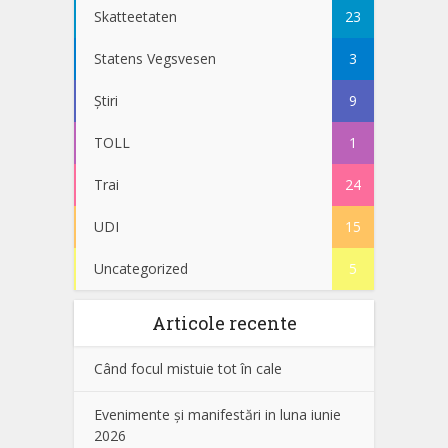
Skatteetaten
23
Statens Vegsvesen
3
Știri
9
TOLL
1
Trai
24
UDI
15
Uncategorized
5
Articole recente
Când focul mistuie tot în cale
Evenimente și manifestări in luna iunie
2026