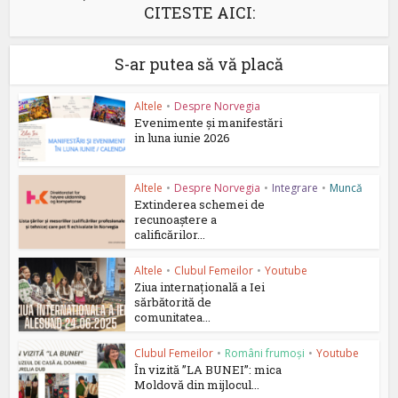
CITESTE AICI:
S-ar putea să vă placă
Altele
•
Despre Norvegia
Evenimente și manifestări
in luna iunie 2026
Altele
•
Despre Norvegia
•
Integrare
•
Muncă
Extinderea schemei de
recunoaștere a
calificărilor...
Altele
•
Clubul Femeilor
•
Youtube
Ziua internațională a Iei
sărbătorită de
comunitatea...
Clubul Femeilor
•
Români frumoși
•
Youtube
În vizită ”LA BUNEI”: mica
Moldovă din mijlocul...