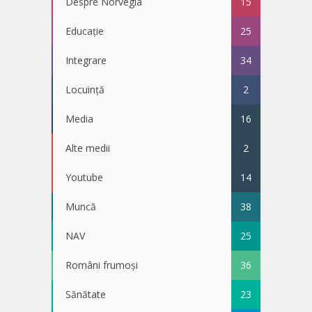
Despre Norvegia
15
Educație
25
Integrare
34
Locuință
2
Media
16
Alte medii
2
Youtube
14
Muncă
38
NAV
25
Români frumoși
36
Sănătate
23