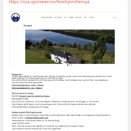
https://osa-sporveien.no/feriehjem/heroya