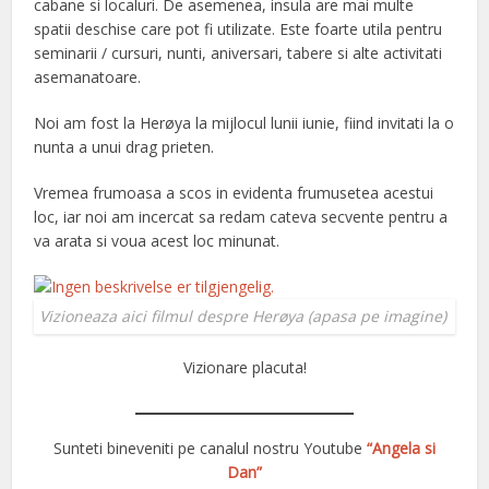
cabane si localuri. De asemenea, insula are mai multe
spatii deschise care pot fi utilizate. Este foarte utila pentru
seminarii / cursuri, nunti, aniversari, tabere si alte activitati
asemanatoare.
Noi am fost la Herøya la mijlocul lunii iunie, fiind invitati la o
nunta a unui drag prieten.
Vremea frumoasa a scos in evidenta frumusetea acestui
loc, iar noi am incercat sa redam cateva secvente pentru a
va arata si voua acest loc minunat.
Vizioneaza aici filmul despre Herøya (apasa pe imagine)
Vizionare placuta!
Sunteti bineveniti pe canalul nostru Youtube
“Angela si
Dan”