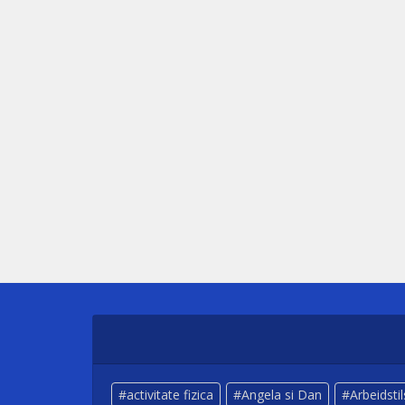
activitate fizica
Angela si Dan
Arbeidsti