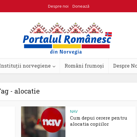
Despre noi
Donează
Instituții norvegiene
Români frumoși
Despre N
ag - alocatie
NAV
Cum depui cerere pentru
alocatia copiilor