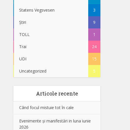
Statens Vegsvesen
3
Știri
9
TOLL
1
Trai
24
UDI
15
Uncategorized
5
Articole recente
Când focul mistuie tot în cale
Evenimente și manifestări in luna iunie
2026