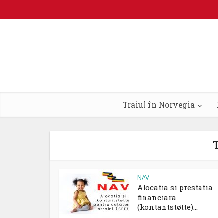
Traiul în Norvegia
T
NAV
Alocatia si prestatia
financiara
(kontantstøtte)...