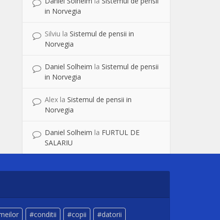
Daniel Solheim
la
Sistemul de pensii
in Norvegia
Silviu
la
Sistemul de pensii in
Norvegia
Daniel Solheim
la
Sistemul de pensii
in Norvegia
Alex
la
Sistemul de pensii in
Norvegia
Daniel Solheim
la
FURTUL DE
SALARIU
meilor
conditii
copii
datorii