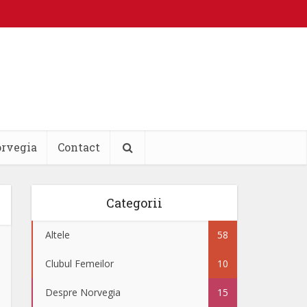
orvegia
Contact
Categorii
Altele
58
Clubul Femeilor
10
Despre Norvegia
15