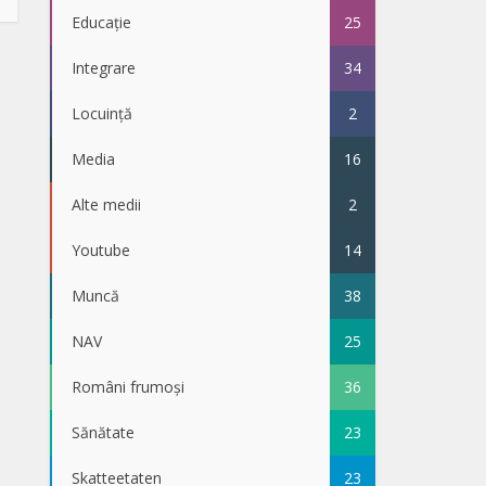
Educație
25
Integrare
34
Locuință
2
Media
16
Alte medii
2
Youtube
14
Muncă
38
NAV
25
Români frumoși
36
Sănătate
23
Skatteetaten
23