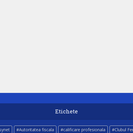
Etichete
lsynet
Autoritatea fiscala
calificare profesionala
Clubul Fe