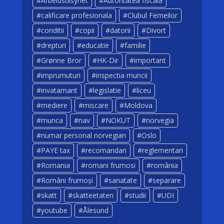
Arbeidstilsynet
Autoritatea fiscala
calificare profesionala
Clubul Femeilor
conditii
copii
datorii
Divort
drepturi
educatie
familie
Grønne Bror
HK-Dir
important
imprumuturi
inspectia muncii
invatamant
legislatie
liceu
mediere
miscare
Moldova
munca
nav
NOKUT
norvegia
numar personal norvegian
Oslo
PAYE tax
recomandari
reglementari
Romania
romani frumosi
românia
Români frumoși
sanatate
separare
skatt
skatteetaten
studii
UDI
youtube
Ålesund