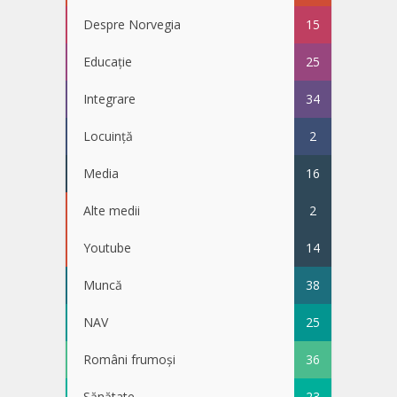
Despre Norvegia
15
Educație
25
Integrare
34
Locuință
2
Media
16
Alte medii
2
Youtube
14
Muncă
38
NAV
25
Români frumoși
36
Sănătate
23