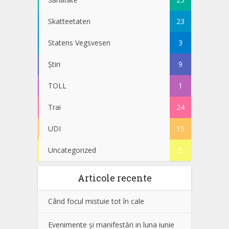
Skatteetaten
23
Statens Vegsvesen
3
Știri
9
TOLL
1
Trai
24
UDI
15
Uncategorized
5
Articole recente
Când focul mistuie tot în cale
Evenimente și manifestări in luna iunie