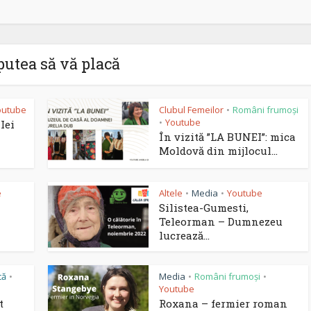
putea să vă placă
outube
Clubul Femeilor
Români frumoși
•
Youtube
•
Iei
În vizită ”LA BUNEI”: mica
Moldovă din mijlocul...
e
Altele
Media
Youtube
•
•
Silistea-Gumesti,
Teleorman – Dumnezeu
lucrează...
că
Media
Români frumoși
•
•
•
Youtube
t
Roxana – fermier roman