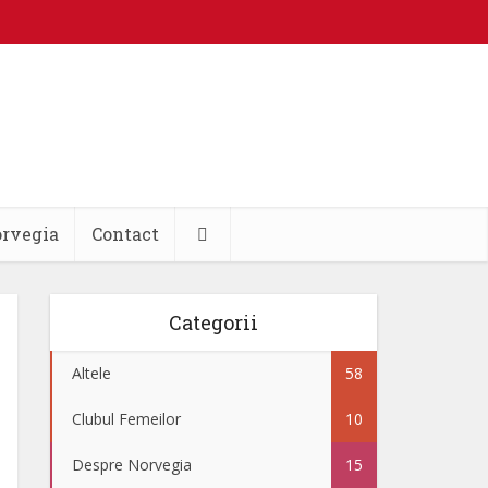
orvegia
Contact
Categorii
Altele
58
Clubul Femeilor
10
Despre Norvegia
15