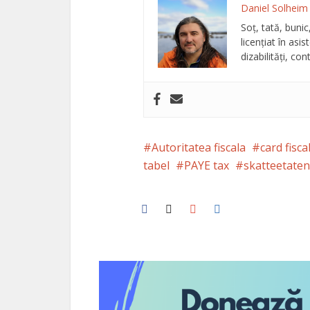
Daniel Solheim
Soț, tată, bunic
licențiat în asi
dizabilități, con
Autoritatea fiscala
card fisca
tabel
PAYE tax
skatteetaten