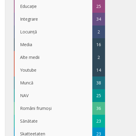
Educație
25
Integrare
34
Locuință
2
Media
16
Alte medii
2
Youtube
14
Muncă
38
NAV
25
Români frumoși
36
Sănătate
23
Skatteetaten
23