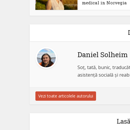
medical in Norvegia
Daniel Solheim
Soț, tată, bunic, traducăt
asistență socială și reab
Vezi toate articolele autorului
Las