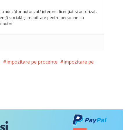
, traducător autorizat/ interpret licențiat și autorizat,
stență socială și reabilitare pentru persoane cu
tributor
l
impozitare pe procente
impozitare pe