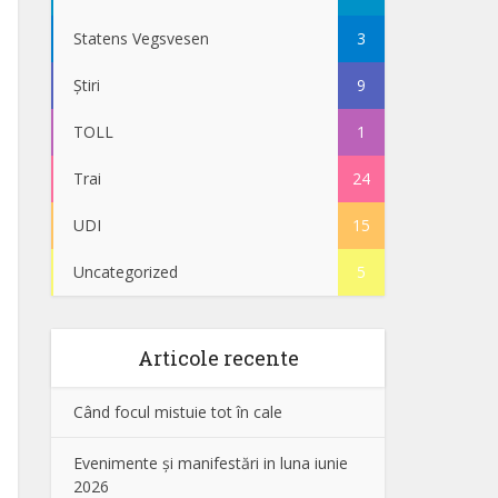
Statens Vegsvesen
3
Știri
9
TOLL
1
Trai
24
UDI
15
Uncategorized
5
Articole recente
Când focul mistuie tot în cale
Evenimente și manifestări in luna iunie
2026