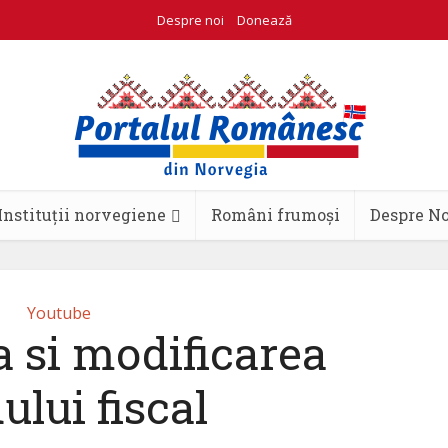
Despre noi
Donează
Instituții norvegiene
Români frumoși
Despre N
Youtube
 si modificarea
ului fiscal