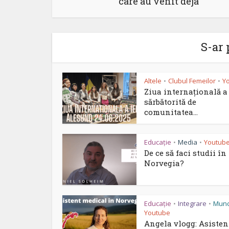
care au venit deja
S-ar 
Altele
Clubul Femeilor
Y
•
•
Ziua internațională a 
sărbătorită de
comunitatea...
Educație
Media
Youtub
•
•
De ce să faci studii în
Norvegia?
Educație
Integrare
Mun
•
•
Youtube
Angela vlogg: Asisten