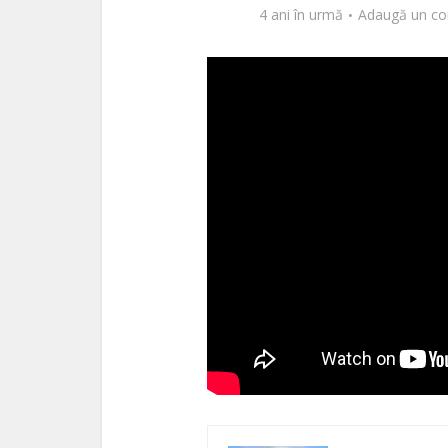
4 ani în urmă
Adaugă un co