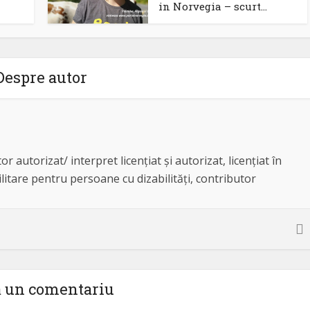
in Norvegia – scurt...
Despre autor
or autorizat/ interpret licențiat și autorizat, licențiat în
ilitare pentru persoane cu dizabilități, contributor
ă un comentariu