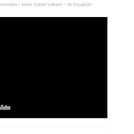
mentariu
Autor
Daniel Solheim
56 Vizualizări