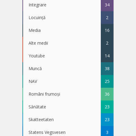
Integrare
34
Locuință
2
Media
16
Alte medii
2
Youtube
14
Muncă
38
NAV
25
Români frumoși
36
Sănătate
23
Skatteetaten
23
Statens Vegsvesen
3