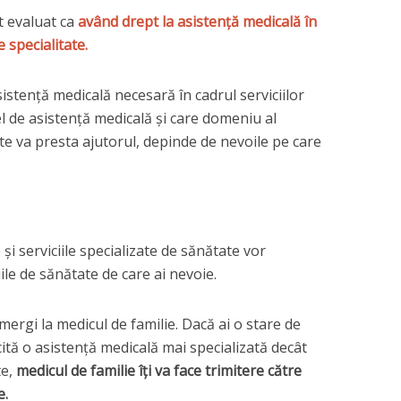
st evaluat ca
având drept la asistență medicală în
 specialitate.
istență medicală necesară în cadrul serviciilor
el de asistență medicală și care domeniu al
ate va presta ajutorul, depinde de nevoile pe care
și serviciile specializate de sănătate vor
iile de sănătate de care ai nevoie.
mergi la medicul de familie. Dacă ai o stare de
icită o asistență medicală mai specializată decât
te,
medicul de familie îți va face trimitere către
e.