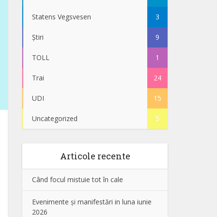
Statens Vegsvesen
3
Știri
9
TOLL
1
Trai
24
UDI
15
Uncategorized
5
Articole recente
Când focul mistuie tot în cale
Evenimente și manifestări in luna iunie
2026