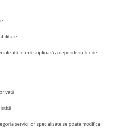
ie
abilitare
ecializată interdisciplinară a dependențelor de
 privată
istică
tegoria serviciilor specializate se poate modifica