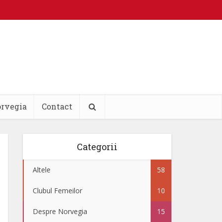
orvegia
Contact
Categorii
Altele
58
Clubul Femeilor
10
Despre Norvegia
15