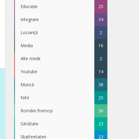
Educație
25
Integrare
34
Locuință
2
Media
16
Alte medii
2
Youtube
14
Muncă
38
NAV
25
Români frumoși
36
Sănătate
23
Skatteetaten
23