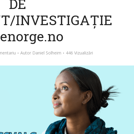
DE
T/INVESTIGAȚIE
senorge.no
mentariu
Autor
Daniel Solheim
446 Vizualizări