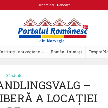
Despre noi
Donează
Instituții norvegiene
Români frumoși
Despre N
Sănătate
ANDLINGSVALG –
IBERĂ A LOCAȚIEI