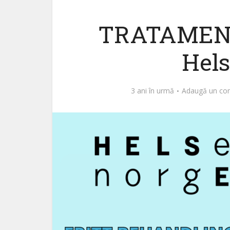
TRATAMEN
Hel
3 ani în urmă
Adaugă un co