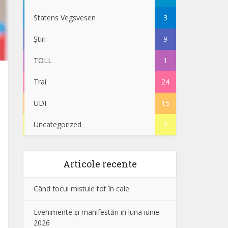
Statens Vegsvesen
3
Știri
9
TOLL
1
Trai
24
UDI
15
Uncategorized
5
Articole recente
Când focul mistuie tot în cale
Evenimente și manifestări in luna iunie
2026