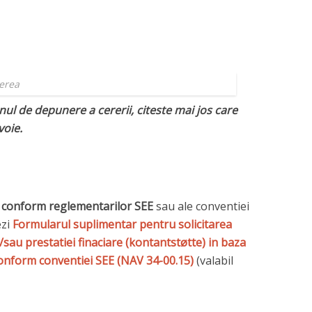
erea
nul de depunere a cererii, citeste mai jos care
voie.
re conform reglementarilor SEE
sau ale conventiei
ezi
Formularul suplimentar pentru solicitarea
i /sau prestatiei finaciare (kontantstøtte) in baza
onform conventiei SEE (NAV 34-00.15)
(valabil