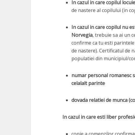
In cazul in care copilul locui
de nastere al copilului (in c
In cazul in care copilul nu es
Norvegia
, trebuie sa ai un c
confirme ca tu esti parintele 
de nastere). Certificatul de 
populatiei din municipiul/co
numar personal romanesc si 
celalalt parinte
dovada relatiei de munca (c
In cazul in care esti liber profes
copie a comenzilor confirmat