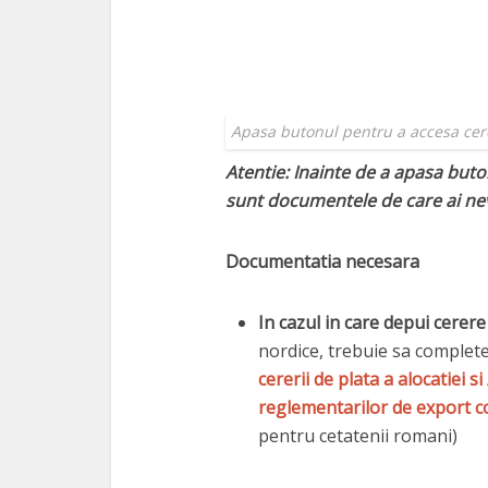
Apasa butonul pentru a accesa cer
Atentie: Inainte de a apasa buto
sunt documentele de care ai ne
Documentatia necesara
In cazul in care depui cere
nordice, trebuie sa complet
cererii de plata a alocatiei s
reglementarilor de export c
pentru cetatenii romani)