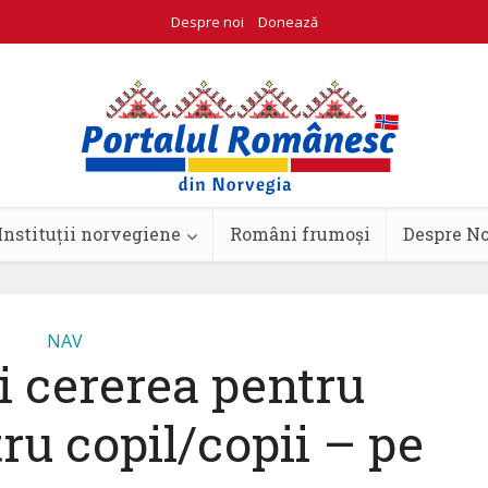
Despre noi
Donează
Instituții norvegiene
Români frumoși
Despre N
NAV
 cererea pentru
ru copil/copii – pe