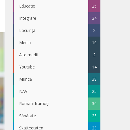
Educație
25
Integrare
34
Locuință
2
Media
16
Alte medii
2
Youtube
14
Muncă
38
NAV
25
Români frumoși
36
Sănătate
23
Skatteetaten
23