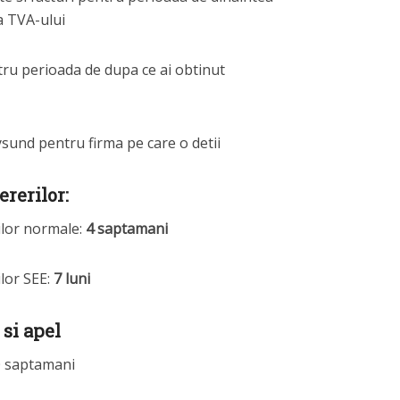
 a TVA-ului
ru perioada de dupa ce ai obtinut
sund pentru firma pe care o detii
rerilor:
ilor normale:
4 saptamani
lor SEE:
7 luni
si apel
10 saptamani