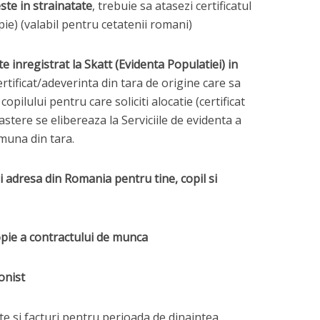
este in strainatate
, trebuie sa atasezi certificatul
opie) (valabil pentru cetatenii romani)
te inregistrat la Skatt (Evidenta Populatiei) in
ertificat/adeverinta din tara de origine care sa
copilului pentru care soliciti alocatie (certificat
nastere se elibereaza la Serviciile de evidenta a
muna din tara.
adresa din Romania pentru tine, copil si
opie a contractului de munca
ionist
e si facturi pentru perioada de dinaintea