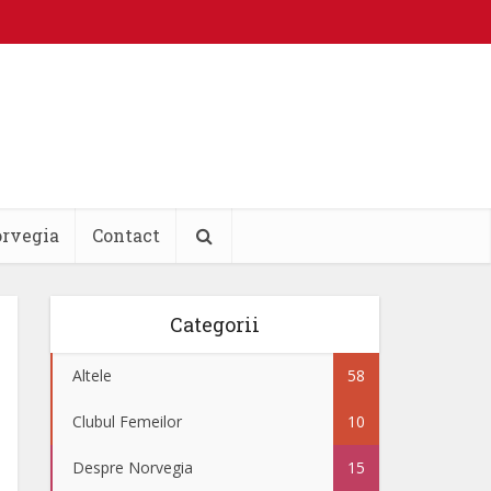
orvegia
Contact
Categorii
Altele
58
Clubul Femeilor
10
Despre Norvegia
15