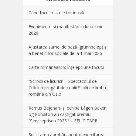
Când focul mistuie tot în cale
Evenimente și manifestări in luna iunie
2026
Ajustarea sumei de bază (grunnbeløp) și
a beneficiilor sociale de la 1 mai 2026
Carte românească: Înțelepciune tăcută
”Sclipici de licurici” – Spectacolul de
Crăciun pregătit de copiii Școlii de limba
română din Oslo
Remus Bejenaru și echipa Lågen Bakeri
og Konditori au câștigat premiul
”Serviceprisen 2025”! – FELICITĂRI!
Solicitarea aprobării pentru exercitarea