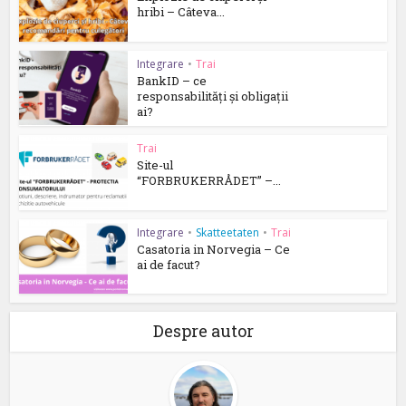
hribi – Câteva...
Integrare
•
Trai
BankID – ce
responsabilități și obligații
ai?
Trai
Site-ul
“FORBRUKERRÅDET” –...
Integrare
•
Skatteetaten
•
Trai
Casatoria in Norvegia – Ce
ai de facut?
Despre autor