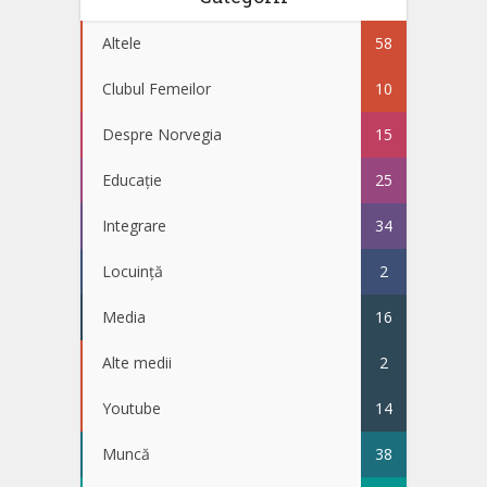
Altele
58
Clubul Femeilor
10
Despre Norvegia
15
Educație
25
Integrare
34
Locuință
2
Media
16
Alte medii
2
Youtube
14
Muncă
38