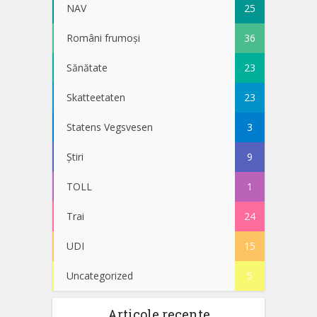
NAV
25
Români frumoși
36
Sănătate
23
Skatteetaten
23
Statens Vegsvesen
3
Știri
9
TOLL
1
Trai
24
UDI
15
Uncategorized
5
Articole recente