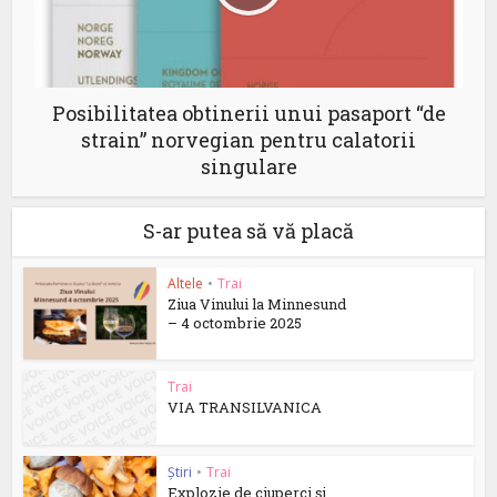
Posibilitatea obtinerii unui pasaport “de
strain” norvegian pentru calatorii
singulare
S-ar putea să vă placă
Altele
•
Trai
Ziua Vinului la Minnesund
– 4 octombrie 2025
Trai
VIA TRANSILVANICA
Știri
•
Trai
Explozie de ciuperci și