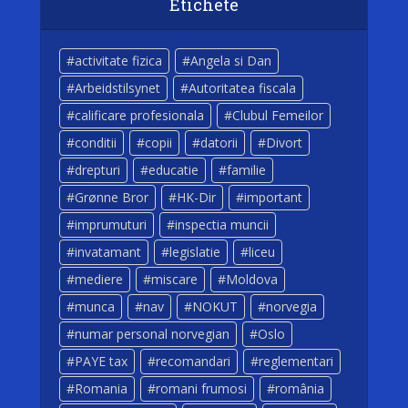
Etichete
activitate fizica
Angela si Dan
Arbeidstilsynet
Autoritatea fiscala
calificare profesionala
Clubul Femeilor
conditii
copii
datorii
Divort
drepturi
educatie
familie
Grønne Bror
HK-Dir
important
imprumuturi
inspectia muncii
invatamant
legislatie
liceu
mediere
miscare
Moldova
munca
nav
NOKUT
norvegia
numar personal norvegian
Oslo
PAYE tax
recomandari
reglementari
Romania
romani frumosi
românia