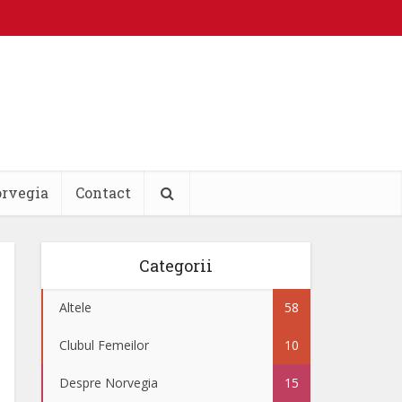
orvegia
Contact
Categorii
Altele
58
Clubul Femeilor
10
Despre Norvegia
15