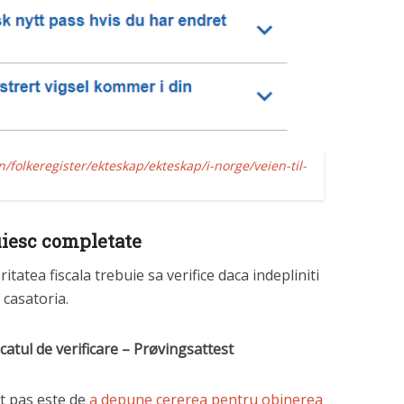
/folkeregister/ekteskap/ekteskap/i-norge/veien-til-
uiesc completate
tatea fiscala trebuie sa verifice daca indepliniti
 casatoria.
catul de verificare – Prøvingsattest
st pas este de
a depune cererea pentru obinerea