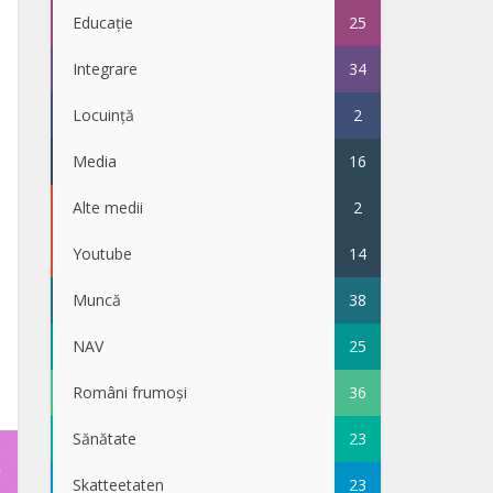
Educație
25
Integrare
34
Locuință
2
Media
16
Alte medii
2
Youtube
14
Muncă
38
NAV
25
Români frumoși
36
Sănătate
23
Skatteetaten
23