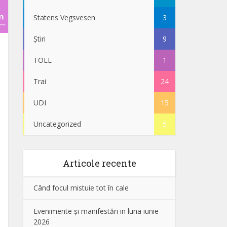
Statens Vegsvesen
3
Știri
9
TOLL
1
Trai
24
UDI
15
Uncategorized
5
Articole recente
Când focul mistuie tot în cale
Evenimente și manifestări in luna iunie
2026