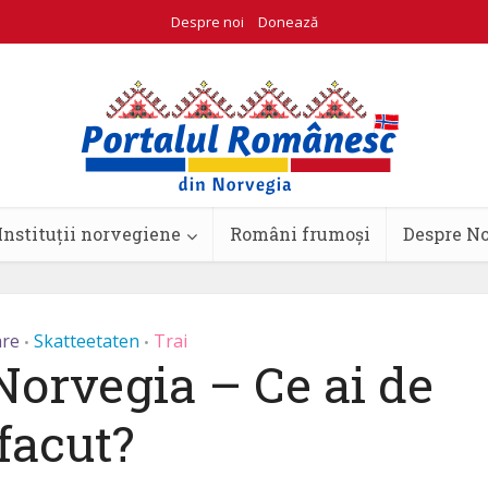
Despre noi
Donează
Instituții norvegiene
Români frumoși
Despre N
are
Skatteetaten
Trai
•
•
Norvegia – Ce ai de
facut?