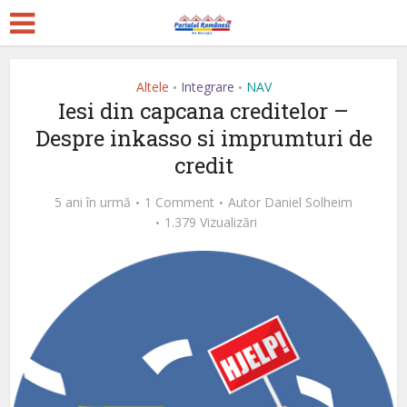
Altele
Integrare
NAV
•
•
Iesi din capcana creditelor –
Despre inkasso si imprumturi de
credit
5 ani în urmă
1 Comment
Autor
Daniel Solheim
1.379 Vizualizări