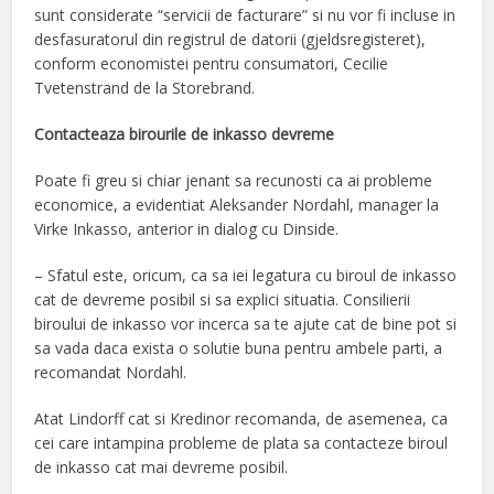
sunt considerate “servicii de facturare” si nu vor fi incluse in
desfasuratorul din registrul de datorii (gjeldsregisteret),
conform economistei pentru consumatori, Cecilie
Tvetenstrand de la Storebrand.
Contacteaza birourile de inkasso devreme
Poate fi greu si chiar jenant sa recunosti ca ai probleme
economice, a evidentiat Aleksander Nordahl, manager la
Virke Inkasso, anterior in dialog cu Dinside.
– Sfatul este, oricum, ca sa iei legatura cu biroul de inkasso
cat de devreme posibil si sa explici situatia. Consilierii
biroului de inkasso vor incerca sa te ajute cat de bine pot si
sa vada daca exista o solutie buna pentru ambele parti, a
recomandat Nordahl.
Atat Lindorff cat si Kredinor recomanda, de asemenea, ca
cei care intampina probleme de plata sa contacteze biroul
de inkasso cat mai devreme posibil.