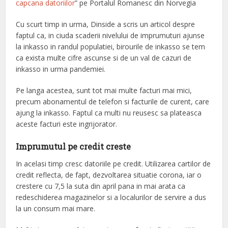
capcana datoriilor
” pe Portalul Romanesc din Norvegia
Cu scurt timp in urma, Dinside a scris un articol despre
faptul ca, in ciuda scaderii nivelului de imprumuturi ajunse
la inkasso in randul populatiei, birourile de inkasso se tem
ca exista multe cifre ascunse si de un val de cazuri de
inkasso in urma pandemiei.
Pe langa acestea, sunt tot mai multe facturi mai mici,
precum abonamentul de telefon si facturile de curent, care
ajung la inkasso. Faptul ca multi nu reusesc sa plateasca
aceste facturi este ingrijorator.
Imprumutul pe credit creste
In acelasi timp cresc datoriile pe credit. Utilizarea cartilor de
credit reflecta, de fapt, dezvoltarea situatie corona, iar o
crestere cu 7,5 la suta din april pana in mai arata ca
redeschiderea magazinelor si a localurilor de servire a dus
la un consum mai mare.