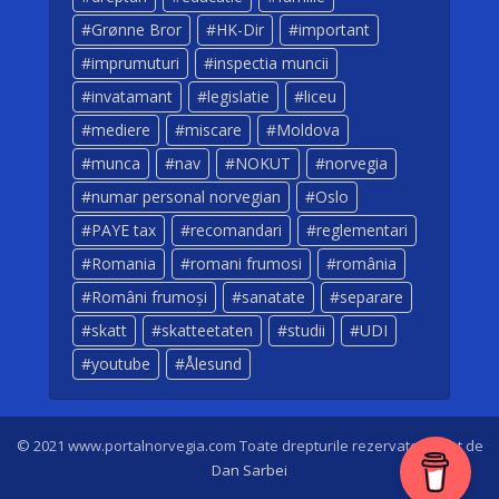
Grønne Bror
HK-Dir
important
imprumuturi
inspectia muncii
invatamant
legislatie
liceu
mediere
miscare
Moldova
munca
nav
NOKUT
norvegia
numar personal norvegian
Oslo
PAYE tax
recomandari
reglementari
Romania
romani frumosi
românia
Români frumoși
sanatate
separare
skatt
skatteetaten
studii
UDI
youtube
Ålesund
© 2021 www.portalnorvegia.com Toate drepturile rezervate. Creat de
Dan Sarbei