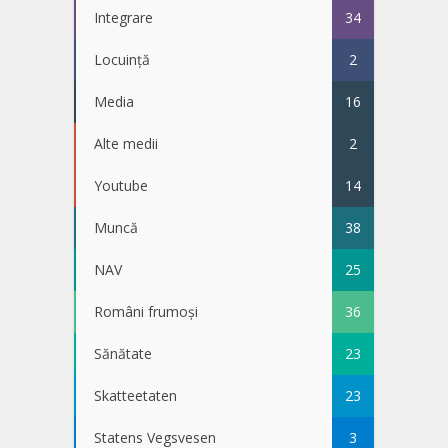
Integrare
34
Locuință
2
Media
16
Alte medii
2
Youtube
14
Muncă
38
NAV
25
Români frumoși
36
Sănătate
23
Skatteetaten
23
Statens Vegsvesen
3