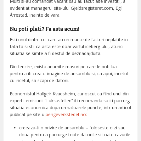
Multi si-au comandat vacant sau au facut alte investitii, a
evidentiat managerul site-ului Gjeldsregisteret.com, Egil
Årrestad, inainte de vara.
Nu poti plati? Fa asta acum!
Esti unul dintre cei care au un munte de facturi neplatite in
fata ta si stii ca asta este doar varful iceberg-ului, atunci
situatia se simte a fi destul de deznadajduita.
Din fericire, exista anumite masuri pe care le poti lua
pentru a iti crea o imagine de ansamblu si, ca apoi, incetul
cu incetul, sa scapi de datorii.
Economistul Hallgeir Kvadsheim, cunoscut ca fiind unul din
expertii emisiunii “Luksusfellen” iti recomanda sa iti parcurgi
situatia economica dupa urmatoarele puncte, intr-un articol
publicat pe site-u
pengeverkstedet.no:
creeaza-ti o privire de ansamblu – foloseste o zi sau
doua pentru a parcurge toate datoriile si toate cazurile