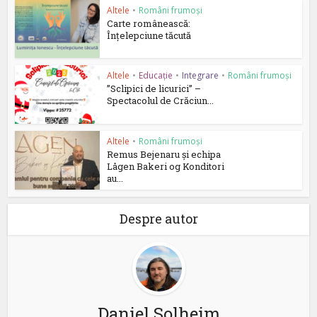
Altele
•
Români frumoși
Carte românească:
Înțelepciune tăcută
Altele
•
Educație
•
Integrare
•
Români frumoși
”Sclipici de licurici” –
Spectacolul de Crăciun...
Altele
•
Români frumoși
Remus Bejenaru și echipa
Lågen Bakeri og Konditori
au...
Despre autor
Daniel Solheim