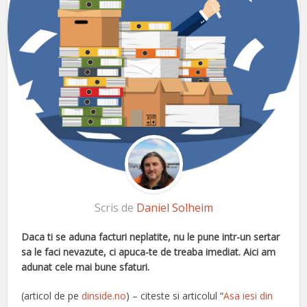
Scris de
Daniel Solheim
Daca
ti se aduna facturi neplatite, nu le pune intr-un sertar
sa le faci nevazute, ci apuca-te de treaba imediat. Aici am
adunat cele mai bune sfaturi.
(articol de pe
dinside.no
) – citeste si articolul “
Asa iesi din