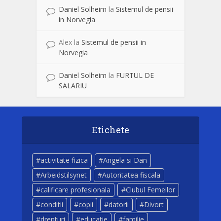
Daniel Solheim
la
Sistemul de pensii
in Norvegia
Alex
la
Sistemul de pensii in
Norvegia
Daniel Solheim
la
FURTUL DE
SALARIU
Etichete
activitate fizica
Angela si Dan
Arbeidstilsynet
Autoritatea fiscala
calificare profesionala
Clubul Femeilor
conditii
copii
datorii
Divort
drepturi
educatie
familie