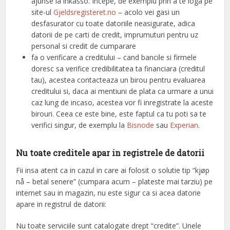
ajunse la inkasso. Incepe, de exemplu prin a te loga pe
site-ul
Gjeldsregisteret.no
– acolo vei gasi un
desfasurator cu toate datoriile neasigurate, adica
datorii de pe carti de credit, imprumuturi pentru uz
personal si credit de cumparare
fa o verificare a creditului – cand bancile si firmele
doresc sa verifice credibilitatea ta financiara (creditul
tau), acestea contacteaza un birou pentru evaluarea
creditului si, daca ai mentiuni de plata ca urmare a unui
caz lung de incaso, acestea vor fi inregistrate la aceste
birouri. Ceea ce este bine, este faptul ca tu poti sa te
verifici singur, de exemplu la
Bisnode
sau
Experian
.
Nu toate creditele apar in registrele de datorii
Fii insa atent ca in cazul in care ai folosit o solutie tip “kjøp
nå – betal senere” (cumpara acum – plateste mai tarziu) pe
internet sau in magazin, nu este sigur ca si acea datorie
apare in registrul de datorii:
Nu toate serviciile sunt catalogate drept “credite”. Unele