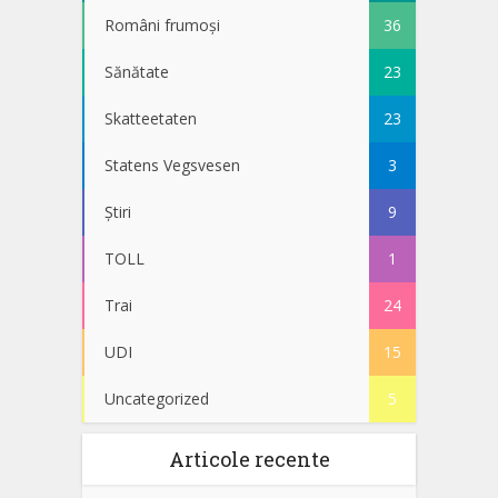
Români frumoși
36
Sănătate
23
Skatteetaten
23
Statens Vegsvesen
3
Știri
9
TOLL
1
Trai
24
UDI
15
Uncategorized
5
Articole recente