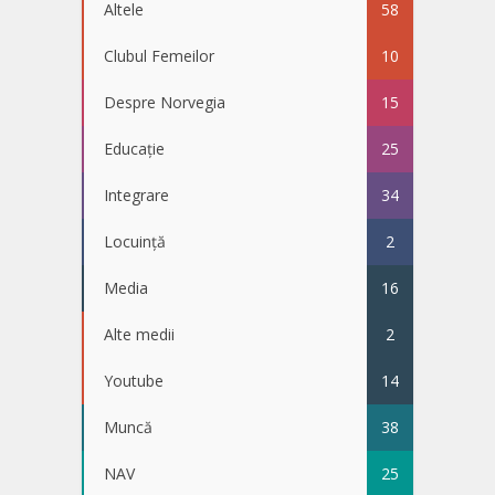
Altele
58
Clubul Femeilor
10
Despre Norvegia
15
Educație
25
Integrare
34
Locuință
2
Media
16
Alte medii
2
Youtube
14
Muncă
38
NAV
25