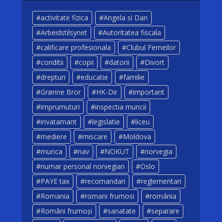
activitate fizica
Angela si Dan
Arbeidstilsynet
Autoritatea fiscala
calificare profesionala
Clubul Femeilor
conditii
copii
datorii
Divort
drepturi
educatie
familie
Grønne Bror
HK-Dir
important
imprumuturi
inspectia muncii
invatamant
legislatie
liceu
mediere
miscare
Moldova
munca
nav
NOKUT
norvegia
numar personal norvegian
Oslo
PAYE tax
recomandari
reglementari
Romania
romani frumosi
românia
Români frumoși
sanatate
separare